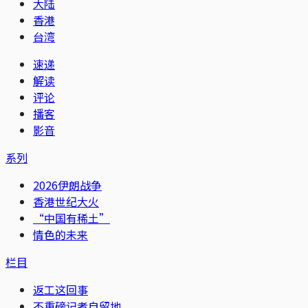
大陆
香港
台湾
速递
解读
评论
播客
影音
系列
2026伊朗战争
香港世纪大火
“中国有稀土”
情色的未来
栏目
返工这回事
不重磅记者自留地