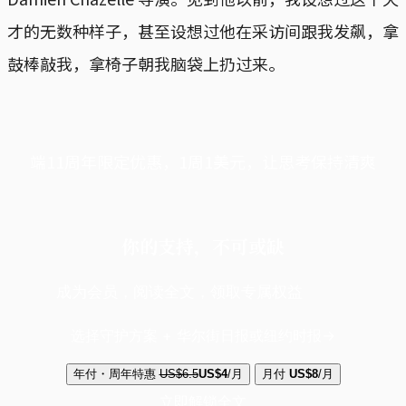
才的无数种样子，甚至设想过他在采访间跟我发飙，拿
鼓棒敲我，拿椅子朝我脑袋上扔过来。
端11周年限定优惠，1周1美元，让思考保持清爽
你的支持，不可或缺
成为会员，阅读全文，领取专属权益
选择守护方案 + 华尔街日报或纽约时报
年付・周年特惠
US$6.5
US$4
/月
月付
US$8
/月
立即解锁全文