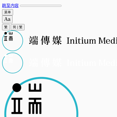
跳至内容
菜单
繁
简
|
繁