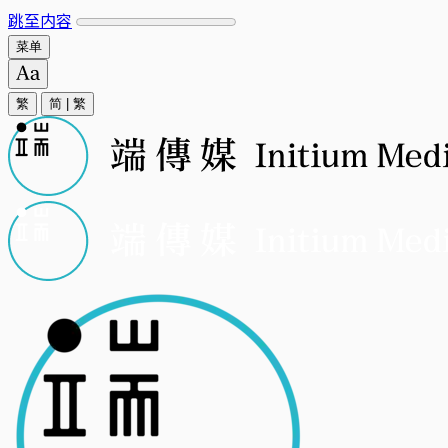
跳至内容
菜单
繁
简
|
繁