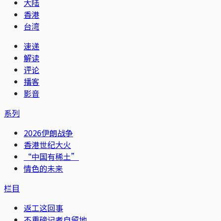
大陆
香港
台湾
速递
解读
评论
播客
影音
系列
2026伊朗战争
香港世纪大火
“中国有稀土”
情色的未来
栏目
返工这回事
不重磅记者自留地