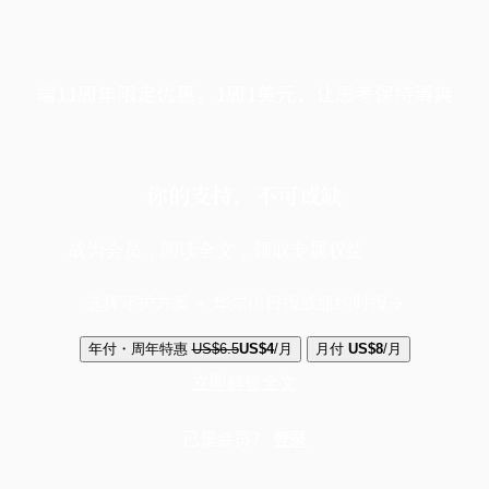
端11周年限定优惠，1周1美元，让思考保持清爽
你的支持，不可或缺
成为会员，阅读全文，领取专属权益
选择守护方案 + 华尔街日报或纽约时报
年付・周年特惠
US$6.5
US$4
/月
月付
US$8
/月
立即解锁全文
已是会员？
登录