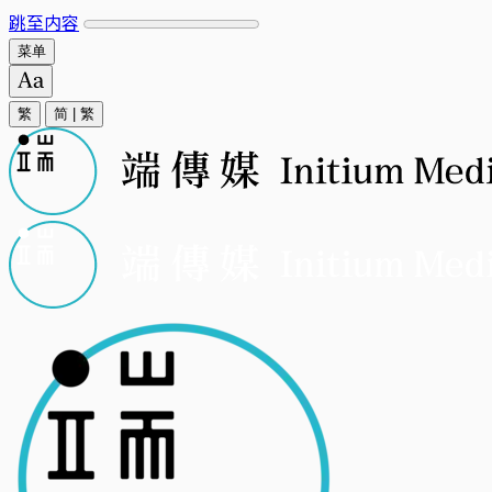
跳至内容
菜单
繁
简
|
繁