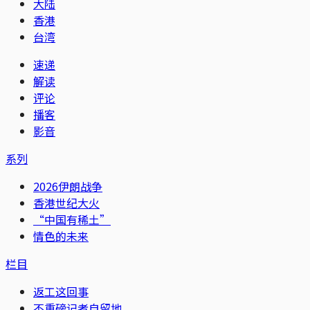
大陆
香港
台湾
速递
解读
评论
播客
影音
系列
2026伊朗战争
香港世纪大火
“中国有稀土”
情色的未来
栏目
返工这回事
不重磅记者自留地