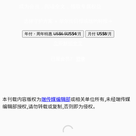
成为会员，阅读全文，领取专属权益
选择守护方案 + 华尔街日报或纽约时报
年付・周年特惠
US$6.5
US$4
/月
月付
US$8
/月
立即解锁全文
已是会员？
登录
本刊载内容版权为
端传媒编辑部
或相关单位所有,未经端传媒
编辑部授权,请勿转载或复制,否则即为侵权。