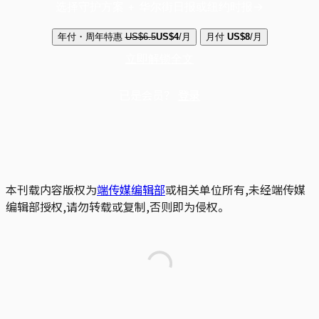
选择守护方案 + 华尔街日报或纽约时报
年付・周年特惠
US$6.5
US$4
/月
月付
US$8
/月
立即解锁全文
已是会员？
登录
本刊载内容版权为
端传媒编辑部
或相关单位所有,未经端传媒
编辑部授权,请勿转载或复制,否则即为侵权。