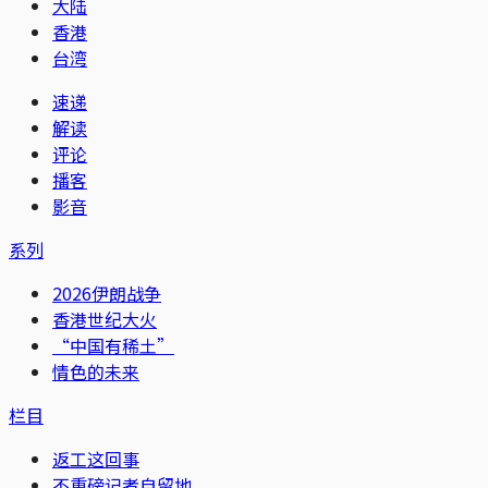
大陆
香港
台湾
速递
解读
评论
播客
影音
系列
2026伊朗战争
香港世纪大火
“中国有稀土”
情色的未来
栏目
返工这回事
不重磅记者自留地