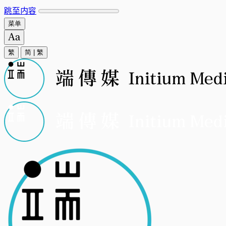
跳至内容
菜单
繁
简
|
繁