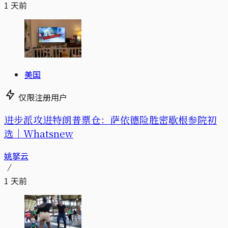
1 天前
美国
仅限注册用户
进步派攻进特朗普票仓：萨依德险胜密歇根参院初
选｜Whatsnew
姚拏云
1 天前