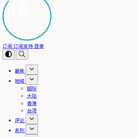
订阅
订阅支持
登录
最新
地域
国际
大陆
香港
台湾
评论
系列