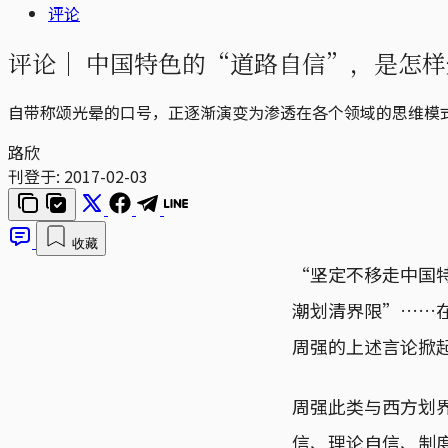
评论
评论｜
中国特色的“道路自信”，是怎样
自带称颂光晕的口号，正逐渐演变为渗透在各个领域的思维模
路欣
刊登于:
2017-02-03
收藏
“坚定不移走中国
潮划清界限”……
周强的上述言论掀
周强此类与西方划
信、理论自信、制