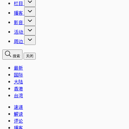
栏目
播客
影音
活动
周边
搜索
关闭
最新
国际
大陆
香港
台湾
速递
解读
评论
播客