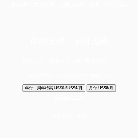
端11周年限定优惠，1周1美元，让思考保持清爽
你的支持，不可或缺
成为会员，阅读全文，领取专属权益
选择守护方案 + 华尔街日报或纽约时报
年付・周年特惠
US$6.5
US$4
/月
月付
US$8
/月
立即解锁全文
已是会员？
登录