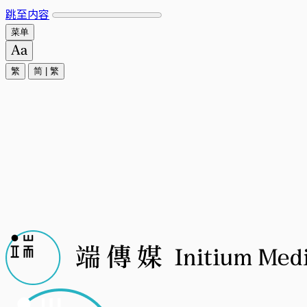
跳至内容
菜单
繁
简
|
繁