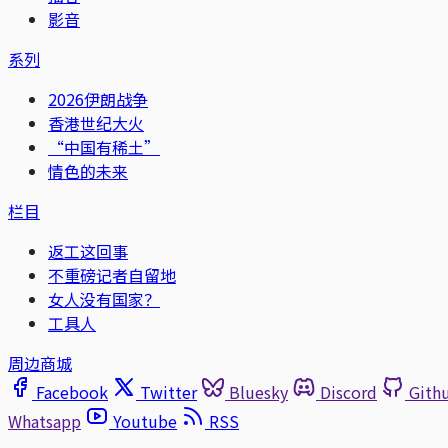
影音
系列
2026伊朗战争
香港世纪大火
“中国有稀土”
情色的未来
栏目
返工这回事
不重磅记者自留地
女人没有国家？
工具人
周边商城
Facebook
Twitter
Bluesky
Discord
Gith
Whatsapp
Youtube
RSS