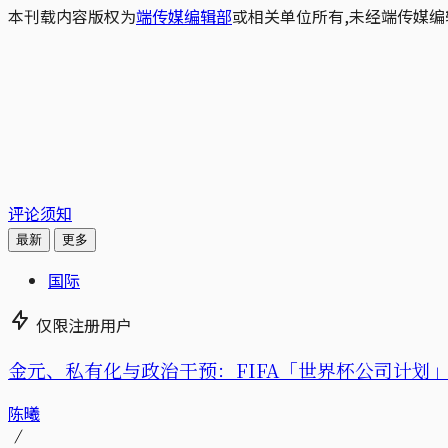
本刊载内容版权为
端传媒编辑部
或相关单位所有,未经端传媒编
评论须知
最新
更多
国际
仅限注册用户
金元、私有化与政治干预：FIFA「世界杯公司计划」的
陈曦