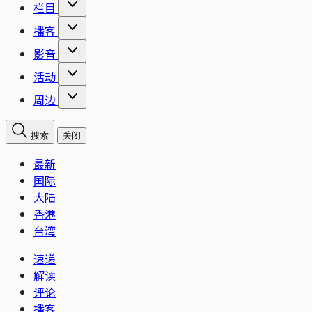
栏目
播客
影音
活动
周边
搜索
关闭
最新
国际
大陆
香港
台湾
速递
解读
评论
播客