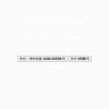
你的支持，不可或缺
成为会员，阅读全文，领取专属权益
选择守护方案 + 华尔街日报或纽约时报
年付・周年特惠
US$6.5
US$4
/月
月付
US$8
/月
立即解锁全文
已是会员？
登录