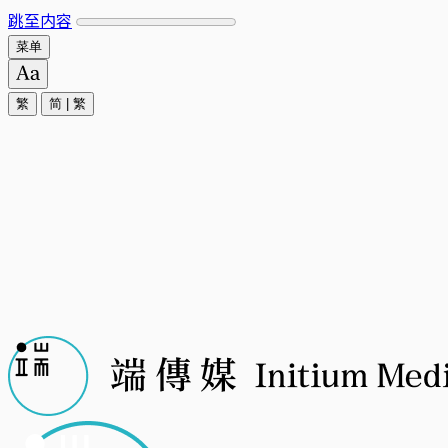
跳至内容
菜单
繁
简
|
繁