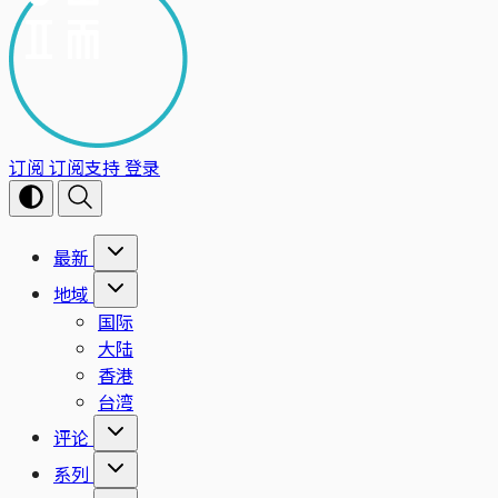
订阅
订阅支持
登录
最新
地域
国际
大陆
香港
台湾
评论
系列