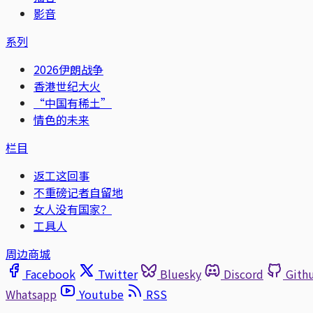
影音
系列
2026伊朗战争
香港世纪大火
“中国有稀土”
情色的未来
栏目
返工这回事
不重磅记者自留地
女人没有国家？
工具人
周边商城
Facebook
Twitter
Bluesky
Discord
Gith
Whatsapp
Youtube
RSS