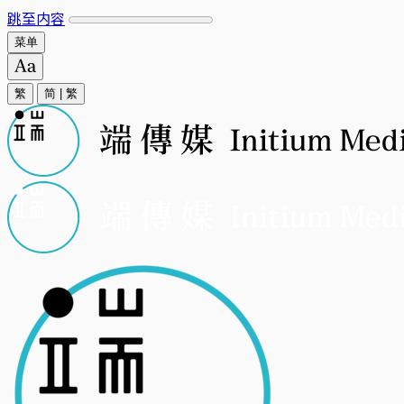
跳至内容
菜单
繁
简
|
繁