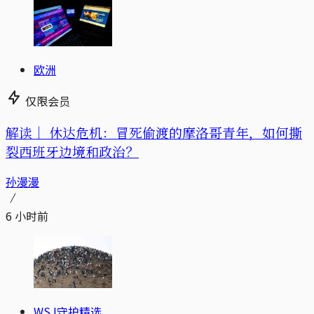
欧洲
仅限会员
解读｜
休达危机：冒死偷渡的摩洛哥青年，如何撕
裂西班牙边境和政治？
孙漫漫
6 小时前
WSJ守护精选