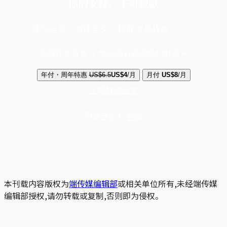
你的支持，不可或缺
成为会员，阅读全文，领取专属权益
选择守护方案 + 华尔街日报或纽约时报
年付・周年特惠
US$6.5
US$4
/月
月付
US$8
/月
立即解锁全文
已是会员？
登录
本刊载内容版权为
端传媒编辑部
或相关单位所有,未经端传媒
编辑部授权,请勿转载或复制,否则即为侵权。