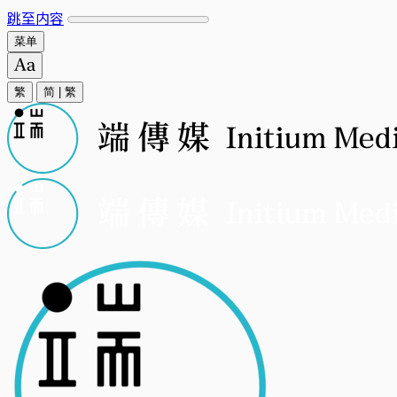
跳至内容
菜单
繁
简
|
繁