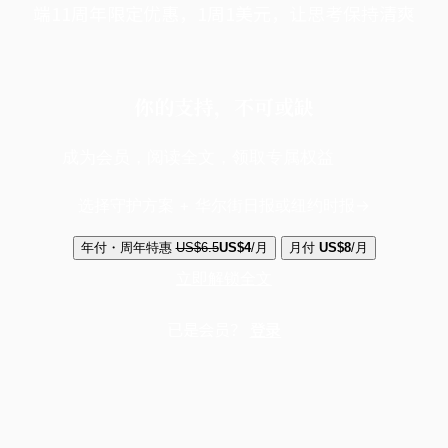
端11周年限定优惠，1周1美元，让思考保持清爽
你的支持，不可或缺
成为会员，阅读全文，领取专属权益
选择守护方案 + 华尔街日报或纽约时报
年付・周年特惠
US$6.5
US$4
/月
月付
US$8
/月
立即解锁全文
已是会员？
登录