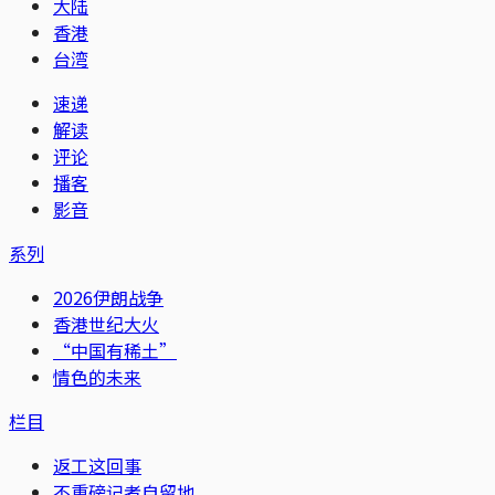
大陆
香港
台湾
速递
解读
评论
播客
影音
系列
2026伊朗战争
香港世纪大火
“中国有稀土”
情色的未来
栏目
返工这回事
不重磅记者自留地