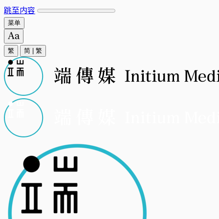
跳至内容
菜单
繁
简
|
繁