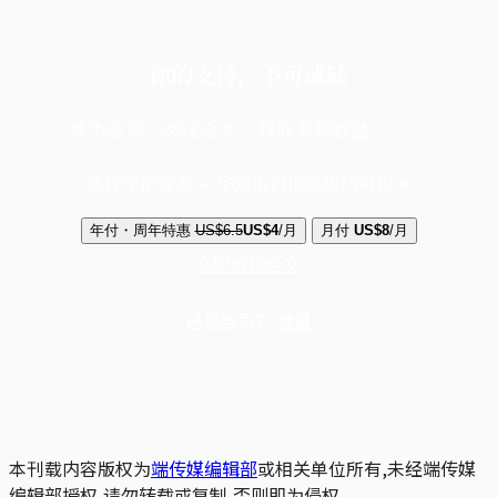
你的支持，不可或缺
成为会员，阅读全文，领取专属权益
选择守护方案 + 华尔街日报或纽约时报
年付・周年特惠
US$6.5
US$4
/月
月付
US$8
/月
立即解锁全文
已是会员？
登录
本刊载内容版权为
端传媒编辑部
或相关单位所有,未经端传媒
编辑部授权,请勿转载或复制,否则即为侵权。