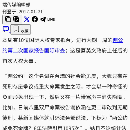
端传媒编辑部
刊登于:
2017-01-21
收藏
本周有10位国际人权专家抵台，进行为期一周的
两公
约第二次国家报告国际审查
；这是蔡英文政府上任后的
首次人权大事。
“两公约”这个名词在台湾的社会能见度，大概只有在
死刑存废争议或重大命案发生之际，才会以一种奇怪的
负面形象出现一下，然后又在一片谩骂声中消失隐匿。
比如，日前八里双尸命案被告谢依涵在更二审改判无期
徒刑，某新闻媒体就引述法务部说法，下标为“两公约
成免死金牌？6年法院引用1095次”。姑且不论统计法