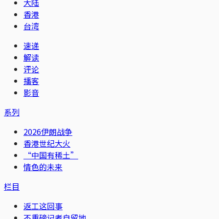
大陆
香港
台湾
速递
解读
评论
播客
影音
系列
2026伊朗战争
香港世纪大火
“中国有稀土”
情色的未来
栏目
返工这回事
不重磅记者自留地