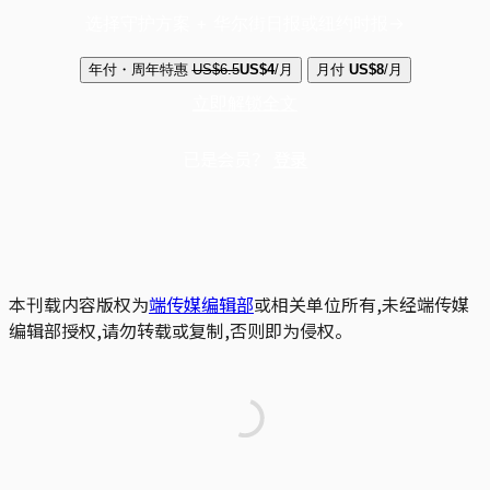
选择守护方案 + 华尔街日报或纽约时报
年付・周年特惠
US$6.5
US$4
/月
月付
US$8
/月
立即解锁全文
已是会员？
登录
本刊载内容版权为
端传媒编辑部
或相关单位所有,未经端传媒
编辑部授权,请勿转载或复制,否则即为侵权。