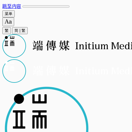
跳至内容
菜单
繁
简
|
繁