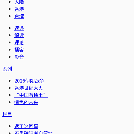
大陆
香港
台湾
速递
解读
评论
播客
影音
系列
2026伊朗战争
香港世纪大火
“中国有稀土”
情色的未来
栏目
返工这回事
不重磅记者自留地