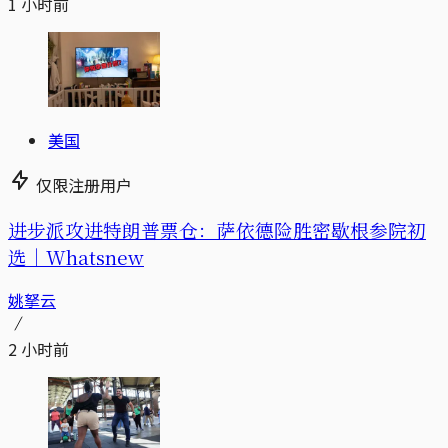
1 小时前
美国
仅限注册用户
进步派攻进特朗普票仓：萨依德险胜密歇根参院初
选｜Whatsnew
姚拏云
2 小时前