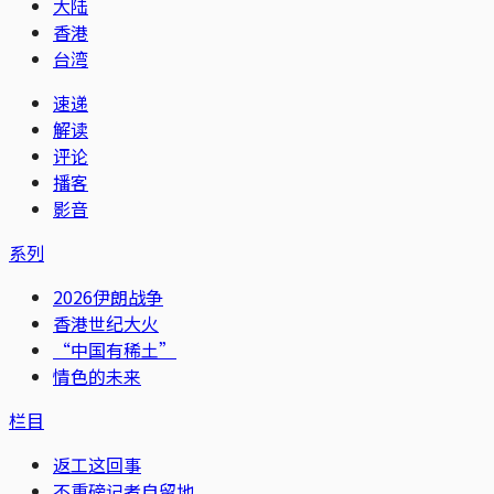
大陆
香港
台湾
速递
解读
评论
播客
影音
系列
2026伊朗战争
香港世纪大火
“中国有稀土”
情色的未来
栏目
返工这回事
不重磅记者自留地