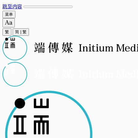
跳至内容
菜单
繁
简
|
繁