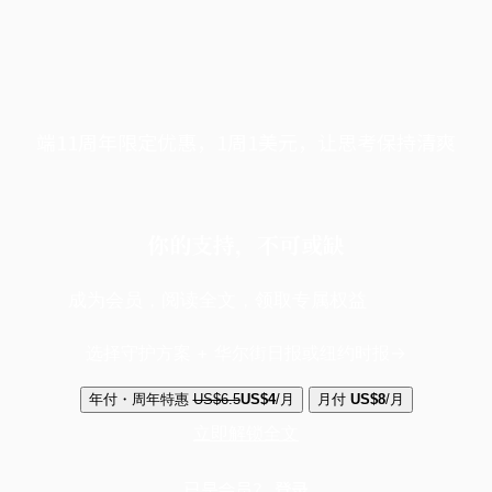
端11周年限定优惠，1周1美元，让思考保持清爽
你的支持，不可或缺
成为会员，阅读全文，领取专属权益
选择守护方案 + 华尔街日报或纽约时报
年付・周年特惠
US$6.5
US$4
/月
月付
US$8
/月
立即解锁全文
已是会员？
登录