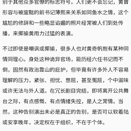
别于其他众多官僚的标志符号。人们更不会忘记，黄曾
形容与被废黜的前书记薄熙来关系如同鱼水之情，这个
尴尬的修辞和一些略显谄媚的照片经常被人们到处传
播，来揶揄黄用力过猛的表演。
不过即使是嘲讽或揶揄，很多人也对黄奇帆抱有某种同
情同理心。身处这种诡异官场，能历经六任书记而不
倒，固然有政治靠山的庇护，但毕竟有许多外人不容易
理解的压力，紧张、担忧、憋屈，甚至冤屈，个中滋味
或许无法与外人道。在冗长剧目完结，即将离开公共舞
台之际，有点感慨、有点情绪失控，是人之常情。当
然，这种告别演出未必是真正的告别，是否可以软着陆
或安享晚年，决定权在于组织，不在于个体。