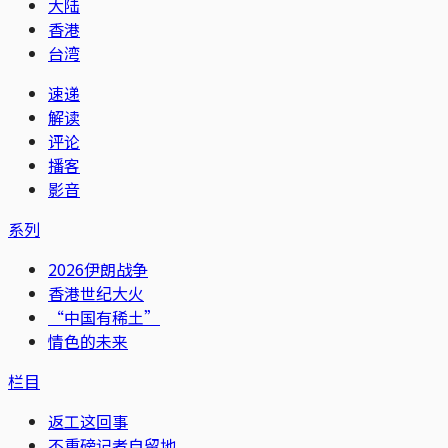
大陆
香港
台湾
速递
解读
评论
播客
影音
系列
2026伊朗战争
香港世纪大火
“中国有稀土”
情色的未来
栏目
返工这回事
不重磅记者自留地