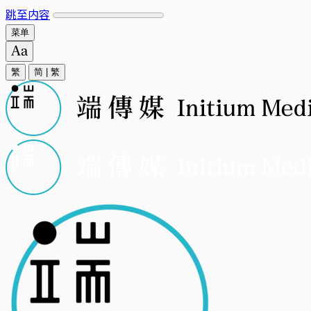
跳至内容
菜单
繁
简
|
繁