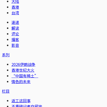
大陆
香港
台湾
速递
解读
评论
播客
影音
系列
2026伊朗战争
香港世纪大火
“中国有稀土”
情色的未来
栏目
返工这回事
不重磅记者自留地