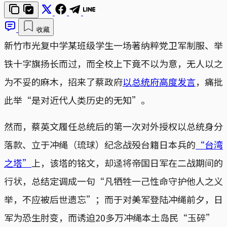
收藏
新竹市光复中学某班级学生一场著纳粹党卫军制服、举
铁十字旗扬长而过，而全校上下竟不以为意，无人以之
为不妥的麻木，招来了蔡政府
以总统府高度发言
，痛批
此举“是对近代人类历史的无知”。
然而，蔡英文履任总统后的第一次对外授权以总统身分
落款、立于冲绳（琉球）纪念战殁台籍日本兵的
“台湾
之塔”
上，该塔的铭文，却迳将帝国日军在二战期间的
行状，总结定调成一句“凡牺牲一己性命守护他人之义
举，不应被后世遗忘”；而于对美军登陆冲绳前夕，日
军为恐生肘变，而诱迫20多万冲绳本土岛民“玉碎”