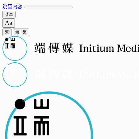
跳至内容
菜单
繁
简
|
繁