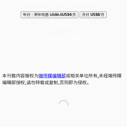
选择守护方案 + 华尔街日报或纽约时报
年付・周年特惠
US$6.5
US$4
/月
月付
US$8
/月
立即解锁全文
已是会员？
登录
本刊载内容版权为
端传媒编辑部
或相关单位所有,未经端传媒
编辑部授权,请勿转载或复制,否则即为侵权。