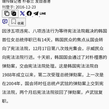
端传媒记者 朴春兰 发自香港
刊登于:
2016-12-23
收藏
因涉五项违宪、八项违法行为等待宪法法院裁决的韩国
首位女总统停职已有14天，韩国民众的焦点从国会转
向了宪法法院，12月17日第八次烛光集会，示威民众
向宪法法院行进。十天前，韩国国会通过了对朴槿惠的
弹劾案，交由宪法法院处理。这是韩国宪法法院自
1988年成立以来，第二次受理总统弹劾案，上一次是
在2004年，国会将时任总统卢武铉的弹劾案上交到宪
法法院，两个月后宪法法院驳回了弹劾案，卢武铉复
职。