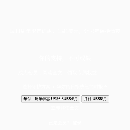
端11周年限定优惠，1周1美元，让思考保持清爽
你的支持，不可或缺
成为会员，阅读全文，领取专属权益
选择守护方案 + 华尔街日报或纽约时报
年付・周年特惠
US$6.5
US$4
/月
月付
US$8
/月
立即解锁全文
已是会员？
登录