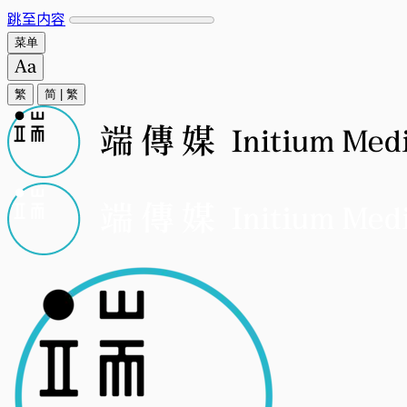
跳至内容
菜单
繁
简
|
繁