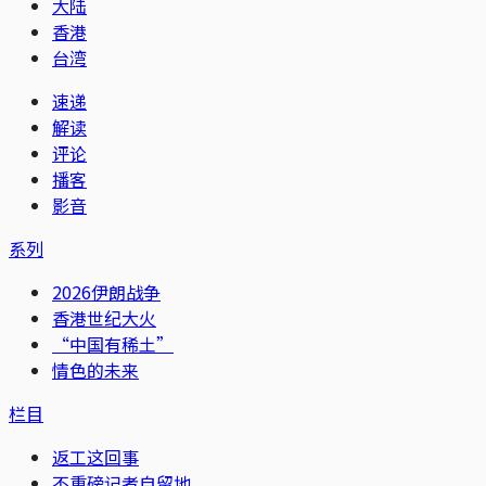
大陆
香港
台湾
速递
解读
评论
播客
影音
系列
2026伊朗战争
香港世纪大火
“中国有稀土”
情色的未来
栏目
返工这回事
不重磅记者自留地