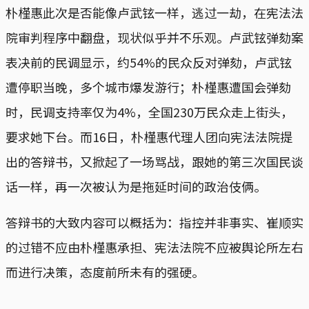
朴槿惠此次是否能像卢武铉一样，逃过一劫，在宪法法
院审判程序中翻盘，现状似乎并不乐观。卢武铉弹劾案
表决前的民调显示，约54%的民众反对弹劾，卢武铉
遭停职当晚，多个城市爆发游行；朴槿惠遭国会弹劾
时，民调支持率仅为4%，全国230万民众走上街头，
要求她下台。而16日，朴槿惠代理人团向宪法法院提
出的答辩书，又掀起了一场骂战，跟她的第三次国民谈
话一样，再一次被认为是拖延时间的政治伎俩。
答辩书的大致内容可以概括为：指控并非事实、崔顺实
的过错不应由朴槿惠承担、宪法法院不应被舆论所左右
而进行决策，态度前所未有的强硬。