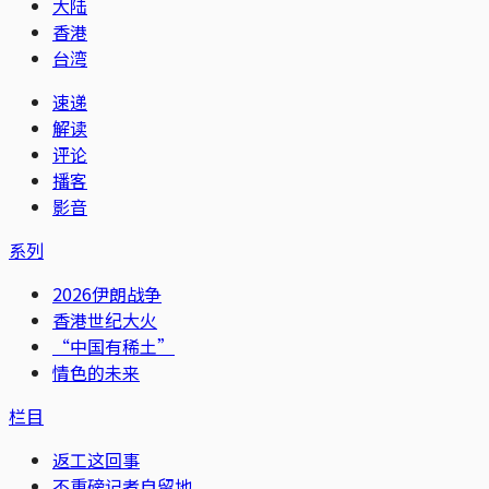
大陆
香港
台湾
速递
解读
评论
播客
影音
系列
2026伊朗战争
香港世纪大火
“中国有稀土”
情色的未来
栏目
返工这回事
不重磅记者自留地