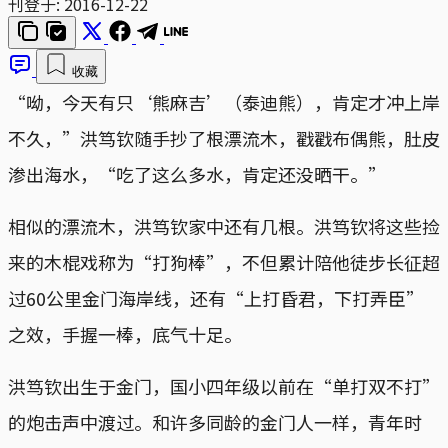
刊登于:
2016-12-22
收藏
“呦，今天有只‘熊麻吉’（泰迪熊），肯定才冲上岸
不久，”洪笃钦随手抄了根漂流木，戳戳布偶熊，肚皮
渗出海水，“吃了这么多水，肯定还没晒干。”
相似的漂流木，洪笃钦家中还有几根。洪笃钦将这些捡
来的木棍戏称为“打狗棒”，不但累计陪他徒步长征超
过60公里金门海岸线，还有“上打昏君，下打弄臣”
之效，手握一棒，底气十足。
洪笃钦出生于金门，国小四年级以前在“单打双不打”
的炮击声中渡过。和许多同龄的金门人一样，青年时