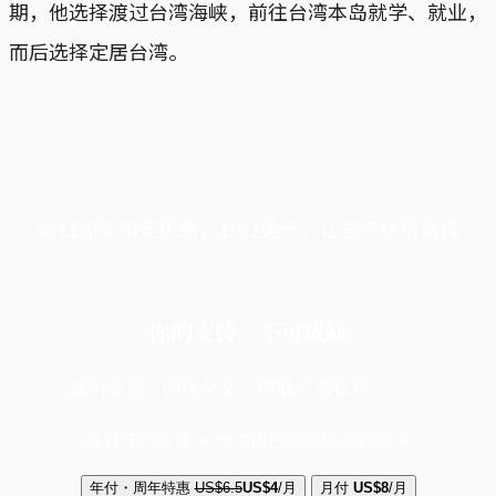
期，他选择渡过台湾海峡，前往台湾本岛就学、就业，
而后选择定居台湾。
端11周年限定优惠，1周1美元，让思考保持清爽
你的支持，不可或缺
成为会员，阅读全文，领取专属权益
选择守护方案 + 华尔街日报或纽约时报
年付・周年特惠
US$6.5
US$4
/月
月付
US$8
/月