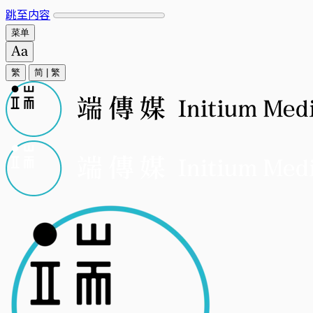
跳至内容
菜单
繁
简
|
繁