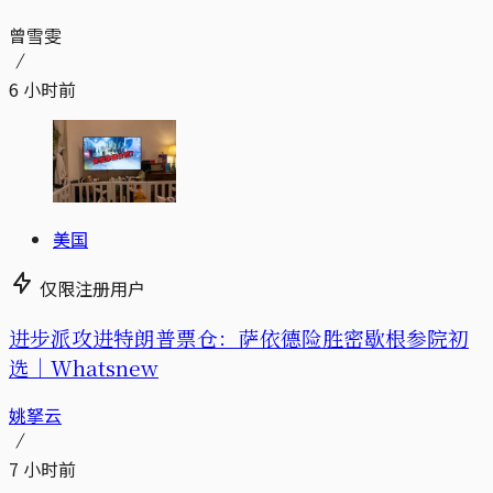
曾雪雯
6 小时前
美国
仅限注册用户
进步派攻进特朗普票仓：萨依德险胜密歇根参院初
选｜Whatsnew
姚拏云
7 小时前