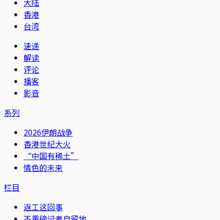
大陆
香港
台湾
速递
解读
评论
播客
影音
系列
2026伊朗战争
香港世纪大火
“中国有稀土”
情色的未来
栏目
返工这回事
不重磅记者自留地