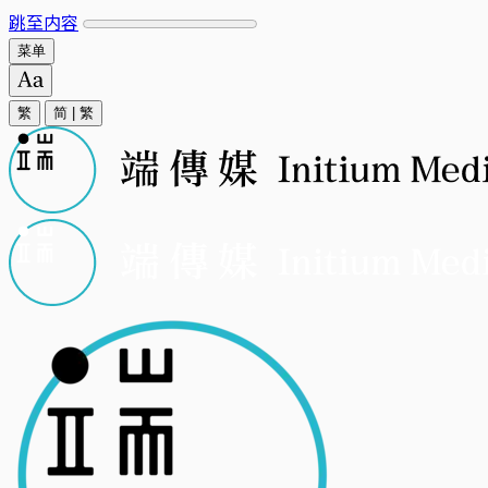
跳至内容
菜单
繁
简
|
繁