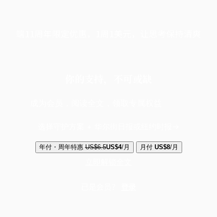
端11周年限定优惠，1周1美元，让思考保持清爽
你的支持，不可或缺
成为会员，阅读全文，领取专属权益
选择守护方案 + 华尔街日报或纽约时报
年付・周年特惠
US$6.5
US$4
/月
月付
US$8
/月
立即解锁全文
已是会员？
登录