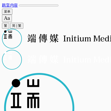
跳至内容
菜单
繁
简
|
繁