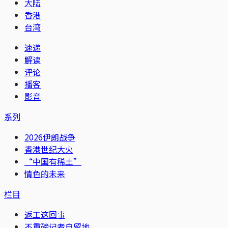
大陆
香港
台湾
速递
解读
评论
播客
影音
系列
2026伊朗战争
香港世纪大火
“中国有稀土”
情色的未来
栏目
返工这回事
不重磅记者自留地