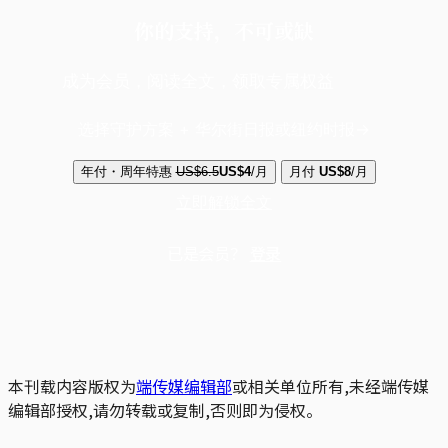
你的支持，不可或缺
成为会员，阅读全文，领取专属权益
选择守护方案 + 华尔街日报或纽约时报
年付・周年特惠
US$6.5
US$4
/月
月付
US$8
/月
立即解锁全文
已是会员？
登录
本刊载内容版权为
端传媒编辑部
或相关单位所有,未经端传媒
编辑部授权,请勿转载或复制,否则即为侵权。