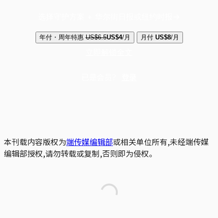
选择守护方案 + 华尔街日报或纽约时报
年付・周年特惠
US$6.5
US$4
/月
月付
US$8
/月
立即解锁全文
已是会员？
登录
本刊载内容版权为
端传媒编辑部
或相关单位所有,未经端传媒
编辑部授权,请勿转载或复制,否则即为侵权。