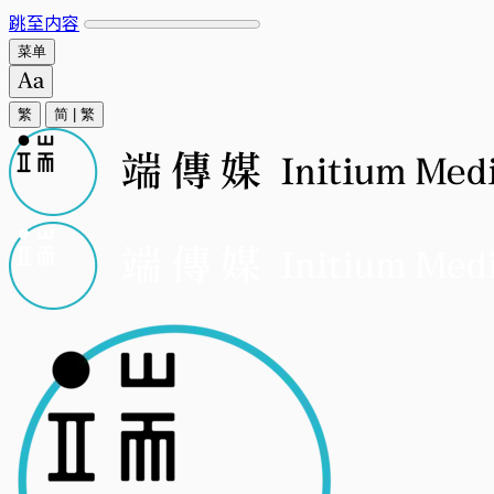
跳至内容
菜单
繁
简
|
繁