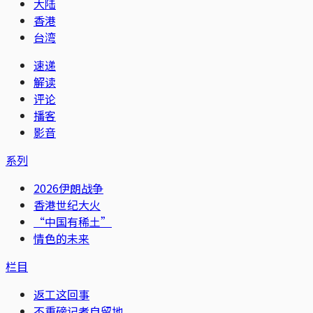
大陆
香港
台湾
速递
解读
评论
播客
影音
系列
2026伊朗战争
香港世纪大火
“中国有稀土”
情色的未来
栏目
返工这回事
不重磅记者自留地