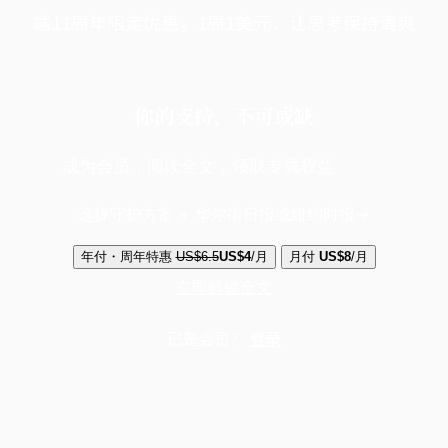
端11周年限定优惠，1周1美元，让思考保持清爽
你的支持，不可或缺
成为会员，阅读全文，领取专属权益
选择守护方案 + 华尔街日报或纽约时报
年付・周年特惠
US$6.5
US$4
/月
月付
US$8
/月
立即解锁全文
已是会员？
登录