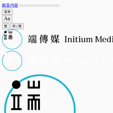
跳至内容
菜单
繁
简
|
繁