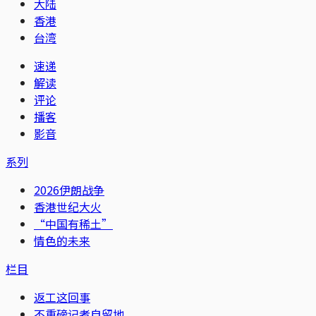
大陆
香港
台湾
速递
解读
评论
播客
影音
系列
2026伊朗战争
香港世纪大火
“中国有稀土”
情色的未来
栏目
返工这回事
不重磅记者自留地