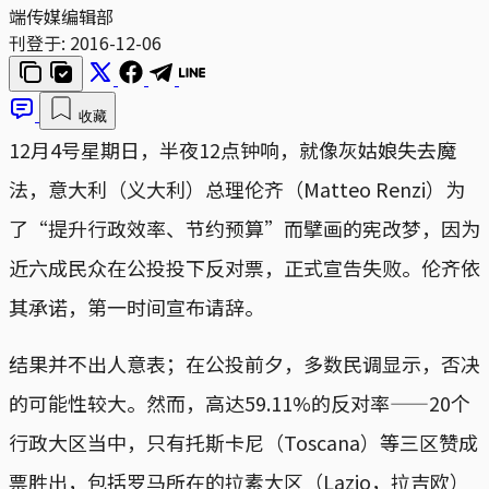
端传媒编辑部
刊登于:
2016-12-06
收藏
12月4号星期日，半夜12点钟响，就像灰姑娘失去魔
法，意大利（义大利）总理伦齐（Matteo Renzi）为
了“提升行政效率、节约预算”而擘画的宪改梦，因为
近六成民众在公投投下反对票，正式宣告失败。伦齐依
其承诺，第一时间宣布请辞。
结果并不出人意表；在公投前夕，多数民调显示，否决
的可能性较大。然而，高达59.11%的反对率——20个
行政大区当中，只有托斯卡尼（Toscana）等三区赞成
票胜出，包括罗马所在的拉素大区（Lazio，拉吉欧）