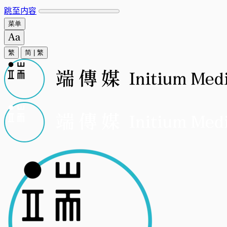
跳至内容
菜单
繁
简
|
繁