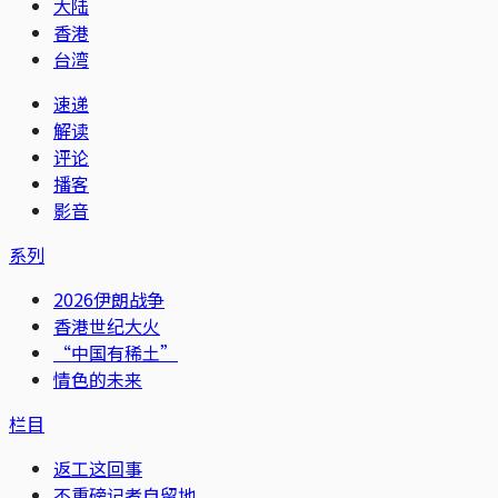
大陆
香港
台湾
速递
解读
评论
播客
影音
系列
2026伊朗战争
香港世纪大火
“中国有稀土”
情色的未来
栏目
返工这回事
不重磅记者自留地