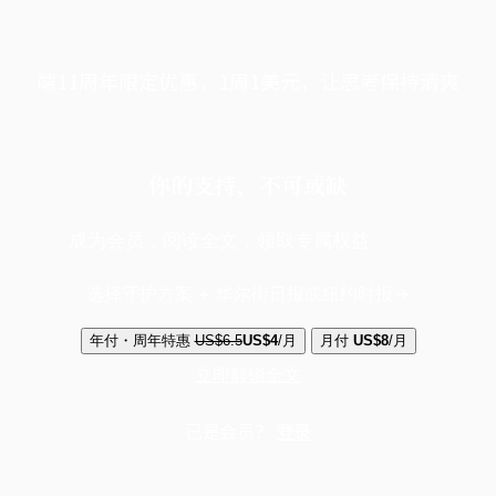
端11周年限定优惠，1周1美元，让思考保持清爽
你的支持，不可或缺
成为会员，阅读全文，领取专属权益
选择守护方案 + 华尔街日报或纽约时报
年付・周年特惠
US$6.5
US$4
/月
月付
US$8
/月
立即解锁全文
已是会员？
登录