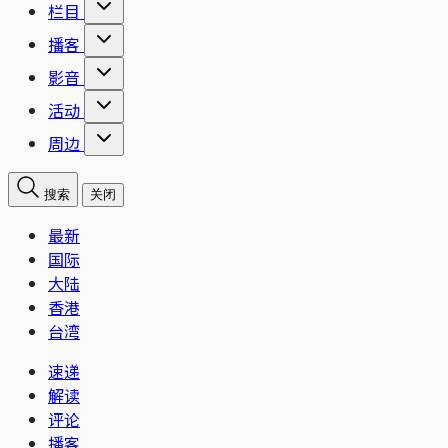
栏目
播客
影音
活动
周边
搜索
关闭
最新
国际
大陆
香港
台湾
速递
解读
评论
播客