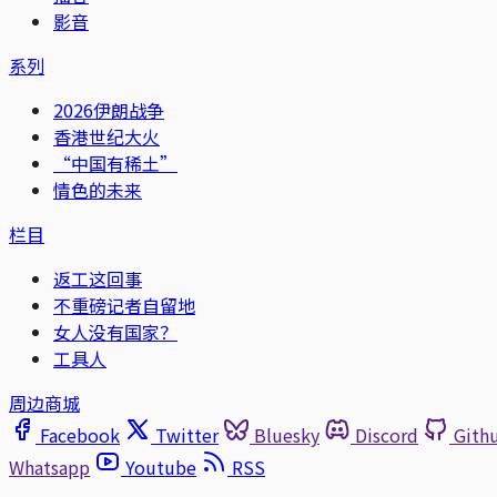
影音
系列
2026伊朗战争
香港世纪大火
“中国有稀土”
情色的未来
栏目
返工这回事
不重磅记者自留地
女人没有国家？
工具人
周边商城
Facebook
Twitter
Bluesky
Discord
Gith
Whatsapp
Youtube
RSS