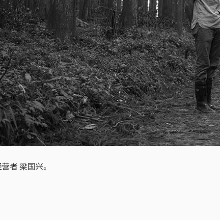
营者 梁国兴。