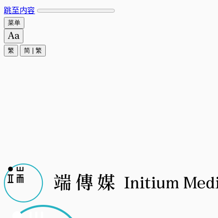
跳至内容
菜单
繁
简
|
繁