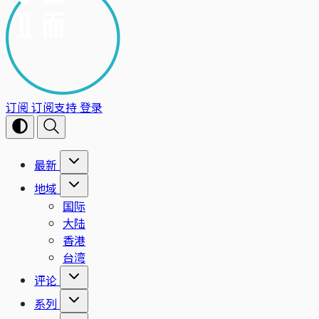
订阅
订阅支持
登录
最新
地域
国际
大陆
香港
台湾
评论
系列