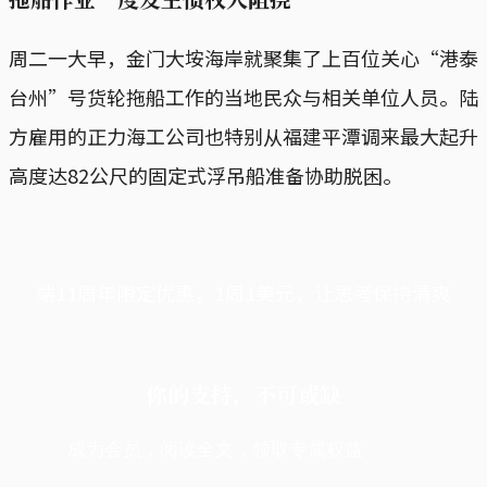
周二一大早，金门大垵海岸就聚集了上百位关心“港泰
台州”号货轮拖船工作的当地民众与相关单位人员。陆
方雇用的正力海工公司也特别从福建平潭调来最大起升
高度达82公尺的固定式浮吊船准备协助脱困。
端11周年限定优惠，1周1美元，让思考保持清爽
你的支持，不可或缺
成为会员，阅读全文，领取专属权益