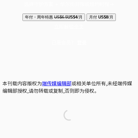
选择守护方案 + 华尔街日报或纽约时报
年付・周年特惠
US$6.5
US$4
/月
月付
US$8
/月
立即解锁全文
已是会员？
登录
本刊载内容版权为
端传媒编辑部
或相关单位所有,未经端传媒
编辑部授权,请勿转载或复制,否则即为侵权。