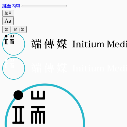
跳至内容
菜单
繁
简
|
繁