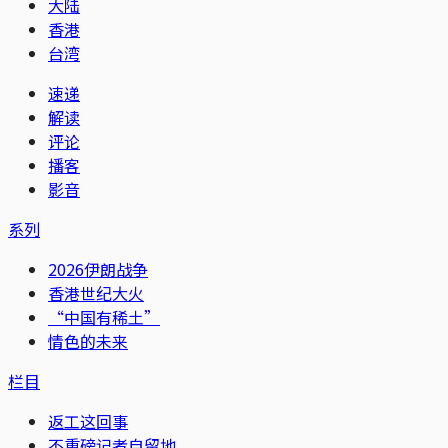
大陆
香港
台湾
速递
解读
评论
播客
影音
系列
2026伊朗战争
香港世纪大火
“中国有稀土”
情色的未来
栏目
返工这回事
不重磅记者自留地