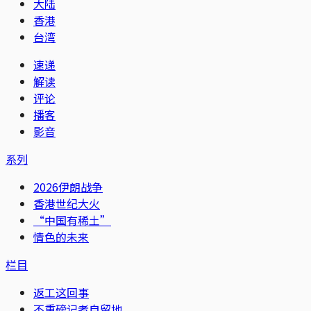
大陆
香港
台湾
速递
解读
评论
播客
影音
系列
2026伊朗战争
香港世纪大火
“中国有稀土”
情色的未来
栏目
返工这回事
不重磅记者自留地