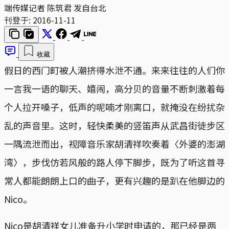
端传媒记者 陈筑君 发自台北
刊登于:
2016-11-11
收藏
假日的西门町被人潮挤得水泄不通。来来往往的人们你
一言我一语的聊天、嬉闹，高分贝的音量不断刺激着每
个人拉开嗓子，低声的呢喃才刚离口，就掩没在纷扰杂
乱的声音里。这时，轻快柔美的竖笛声从武昌街徒步区
一隅流泄而出，视障音乐家胡清祥吹奏着〈外婆的澎湖
湾〉，步伐仿若风般的路人停下脚步，既为了听这首寻
常人都能朗朗上口的曲子，更有兴趣的是趴在他脚边的
Nico。
Nico是胡清祥女儿准备升小学时申请的，那已经是两