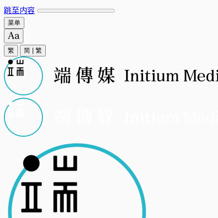
跳至内容
菜单
繁
简
|
繁