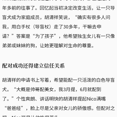
年多前的往事了。回忆起当初决定改变生活，让一只导
盲犬成为家庭成员，胡清祥笑说，“确实有很多人问
我，用白手杖（导盲杖）走了30多年，干嘛去申
请？”答案是“为了孩子”，他希望独生女儿有一只像
弟弟或妹妹的狗，让她更理解对生命的尊重。
配对成功还得建立信任关系
胡清祥的申请书上写着，希望能配一只活泼的白色导盲
犬。“大概是帅哥配美女，我3月提，6月就配到
了。”个性爽朗、讲话明快的胡清祥提起Nico满嘴
“爸爸经”，脸上尽是父亲对女儿的骄傲感。但配对之