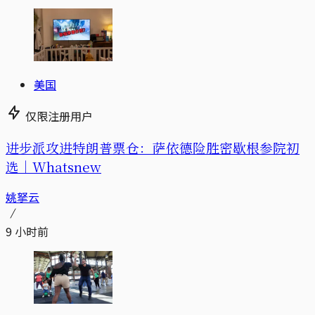
美国
仅限注册用户
进步派攻进特朗普票仓：萨依德险胜密歇根参院初
选｜Whatsnew
姚拏云
9 小时前