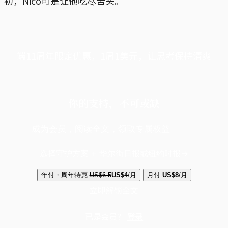
初，Nico可是让他吃尽苦头。
端11周年限定优惠，1周1美元，让思考保持清爽
你的支持，不可或缺
成为会员，阅读全文，领取专属权益
选择守护方案 + 华尔街日报或纽约时报
年付・周年特惠
US$6.5
US$4
/月
月付
US$8
/月
立即解锁全文
已是会员？
登录