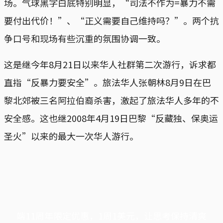
场。气球黑字白底特别明显，“司法不作为=暴力不需
要付出代价！”、“正义需要自己维持吗？”。两个抗
争口号和现场有些沉重的氛围协调一致。
这是继今年8月21日以来华人社群第二次游行，诉求都
直指“反暴力要安全”。旅法华人张朝林8月9日在巴
黎北郊被三名阿拉伯裔杀害，激起了旅法华人多年的不
安全感。这也继2008年4月19日巴黎“反藏独、保奥运
圣火”以来的最大一次华人游行。
端11周年限定优惠，1周1美元，让思考保持清爽