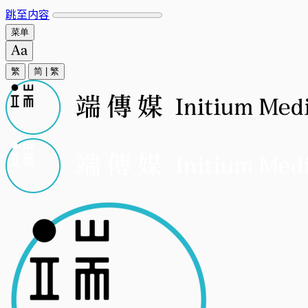
跳至内容
菜单
繁
简
|
繁