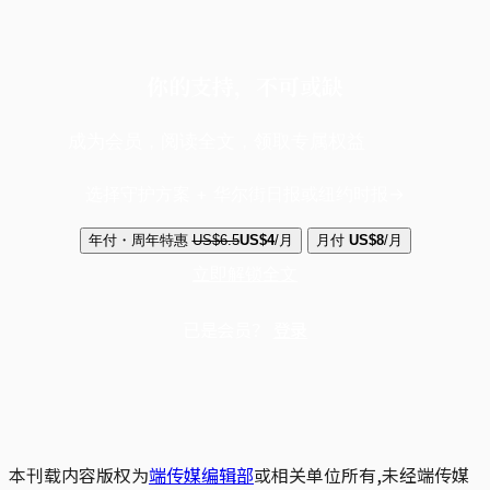
你的支持，不可或缺
成为会员，阅读全文，领取专属权益
选择守护方案 + 华尔街日报或纽约时报
年付・周年特惠
US$6.5
US$4
/月
月付
US$8
/月
立即解锁全文
已是会员？
登录
本刊载内容版权为
端传媒编辑部
或相关单位所有,未经端传媒