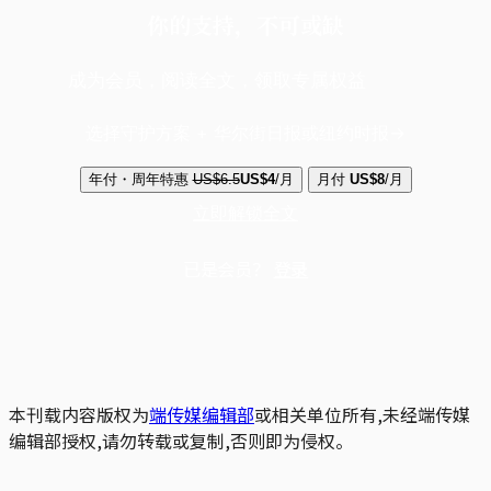
你的支持，不可或缺
成为会员，阅读全文，领取专属权益
选择守护方案 + 华尔街日报或纽约时报
年付・周年特惠
US$6.5
US$4
/月
月付
US$8
/月
立即解锁全文
已是会员？
登录
本刊载内容版权为
端传媒编辑部
或相关单位所有,未经端传媒
编辑部授权,请勿转载或复制,否则即为侵权。