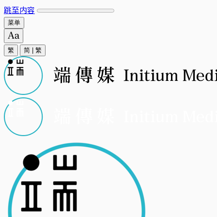
跳至内容
菜单
繁
简
|
繁