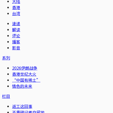
大陆
香港
台湾
速递
解读
评论
播客
影音
系列
2026伊朗战争
香港世纪大火
“中国有稀土”
情色的未来
栏目
返工这回事
不重磅记者自留地