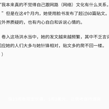
“我本来真的不觉得自己跟网路（网络）文化有什么关系
。”但是在这4个月内，她使用脸书发布了超过60篇贴文
应外界质疑的，也有内心自白和诉说心情的。
，卷入这场洪水当中，她的发文越来越频繁，其中不乏言
回应她的人们大多与她针锋相对，贴文多的爬不回一楼。
。）
端11周年限定优惠，1周1美元，让思考保持清爽