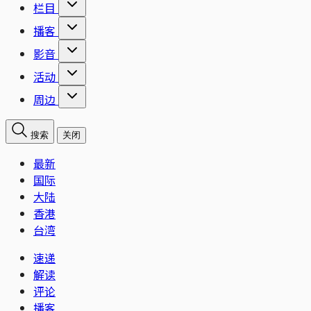
栏目
播客
影音
活动
周边
搜索
关闭
最新
国际
大陆
香港
台湾
速递
解读
评论
播客