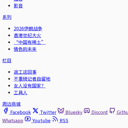
影音
系列
2026伊朗战争
香港世纪大火
“中国有稀土”
情色的未来
栏目
返工这回事
不重磅记者自留地
女人没有国家？
工具人
周边商城
Facebook
Twitter
Bluesky
Discord
Gith
Whatsapp
Youtube
RSS