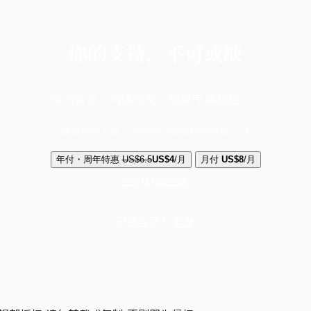
你的支持，不可或缺
成为会员，阅读全文，领取专属权益
选择守护方案 + 华尔街日报或纽约时报
年付・周年特惠
US$6.5
US$4
/月
月付
US$8
/月
立即解锁全文
已是会员？
登录