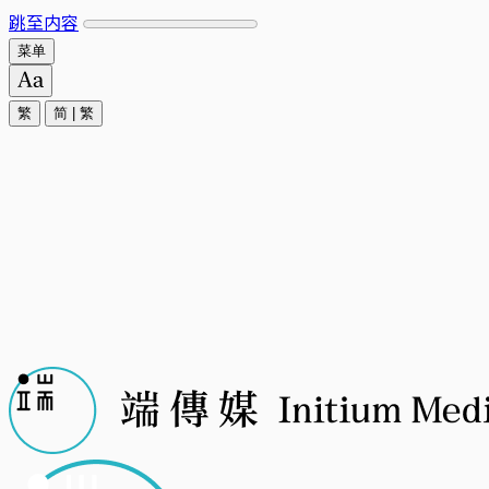
跳至内容
菜单
繁
简
|
繁