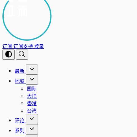
订阅
订阅支持
登录
最新
地域
国际
大陆
香港
台湾
评论
系列