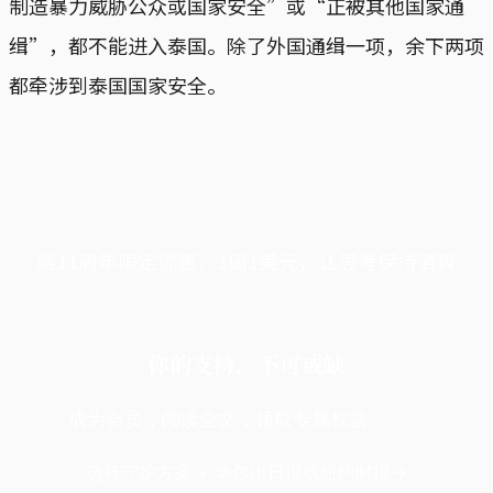
制造暴力威胁公众或国家安全”或“正被其他国家通
缉”，都不能进入泰国。除了外国通缉一项，余下两项
都牵涉到泰国国家安全。
端11周年限定优惠，1周1美元，让思考保持清爽
你的支持，不可或缺
成为会员，阅读全文，领取专属权益
选择守护方案 + 华尔街日报或纽约时报