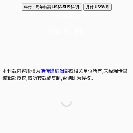
年付・周年特惠
US$6.5
US$4
/月
月付
US$8
/月
立即解锁全文
已是会员？
登录
本刊载内容版权为
端传媒编辑部
或相关单位所有,未经端传媒
编辑部授权,请勿转载或复制,否则即为侵权。