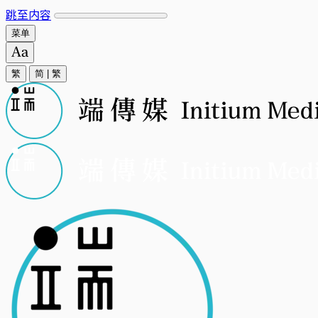
跳至内容
菜单
繁
简
|
繁