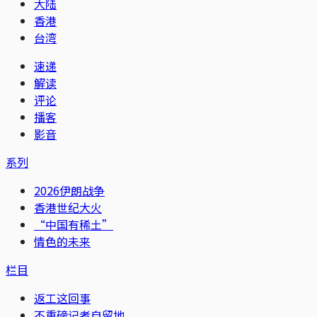
大陆
香港
台湾
速递
解读
评论
播客
影音
系列
2026伊朗战争
香港世纪大火
“中国有稀土”
情色的未来
栏目
返工这回事
不重磅记者自留地