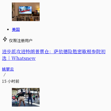
美国
仅限注册用户
进步派攻进特朗普票仓：萨依德险胜密歇根参院初
选｜Whatsnew
姚拏云
15 小时前