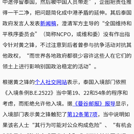
中途停留泰国，然后被中国人员带走”，企图把责任推
得一干二净，把问题简化成中港矛盾的延伸。其后泰国
政府发言人发表
新闻稿
，澄清军方主导的“全国维持和
平秩序委员会”（简称NCPO，或维和委）没有作出指
令针对黄之锋，不过注意到后者曾参与抗争活动对抗其
他政权，“而世界各地政府都很少容许这些人在它们的
领土上进行影响别国政治稳定的活动”。
根据黄之锋的
个人社交网站
表示，泰国入境部门依照
《入境条例B.E.2522》当中第19、22和54条的程序和
考虑，而拒绝允许他入境。据
《曼谷邮报》报导
显示，
入境部门表示黄之锋触犯了
第12条第7项
，当中说明如
果该名人士“其行为可能对公众构成危险”、“有机会