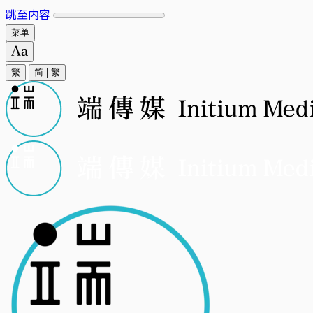
跳至内容
菜单
繁
简
|
繁