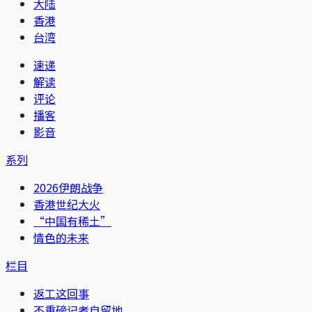
大陆
香港
台湾
速递
解读
评论
播客
影音
系列
2026伊朗战争
香港世纪大火
“中国有稀土”
情色的未来
栏目
返工这回事
不重磅记者自留地