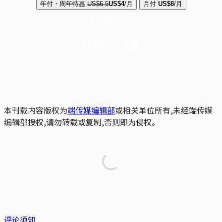
年付・周年特惠
US$6.5
US$4
/月
月付
US$8
/月
立即解锁全文
已是会员？
登录
本刊载内容版权为
端传媒编辑部
或相关单位所有,未经端传媒
编辑部授权,请勿转载或复制,否则即为侵权。
评论须知