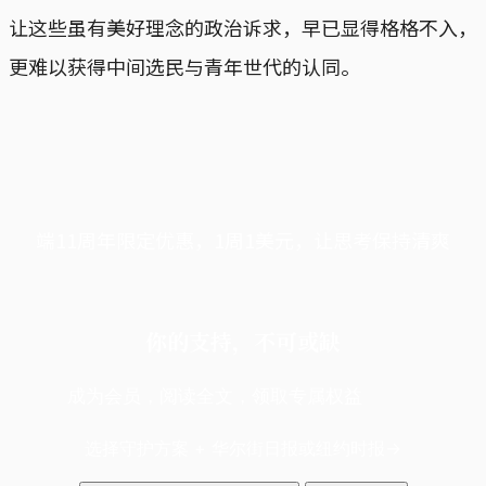
让这些虽有美好理念的政治诉求，早已显得格格不入，
更难以获得中间选民与青年世代的认同。
端11周年限定优惠，1周1美元，让思考保持清爽
你的支持，不可或缺
成为会员，阅读全文，领取专属权益
选择守护方案 + 华尔街日报或纽约时报