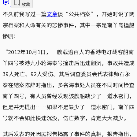
收藏
不久前我写过一篇
文章
谈“公共档案”，开始时说了两
宗档案和人命有关的悲惨事件，其中一宗是南丫岛撞船
惨剧：
“2012年10月1日，一艘载逾百人的香港电灯载客船南
丫四号被港九小轮海泰号撞击后迅速翻沉，事故共造成
39人死亡、92人受伤。其后调查委员会代表律师石永
泰在结案陈辞时指出，多名海事处人员在不同时间检查
南丫四号，有人员曾经发现该艘船缺少了一道水密门，
但是并无提出……如果不是缺少了一道水密门，南丫四
号就不会如此快速沉没，伤亡数字，肯定大大减少。
其后发表的死因庭报告揭露了事件的真相，报告指出，