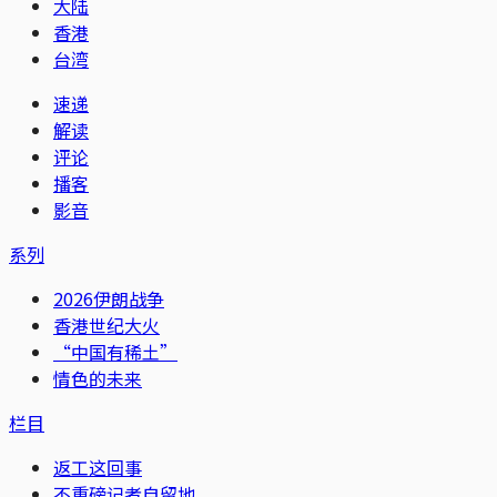
大陆
香港
台湾
速递
解读
评论
播客
影音
系列
2026伊朗战争
香港世纪大火
“中国有稀土”
情色的未来
栏目
返工这回事
不重磅记者自留地