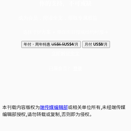
你的支持，不可或缺
成为会员，阅读全文，领取专属权益
选择守护方案 + 华尔街日报或纽约时报
年付・周年特惠
US$6.5
US$4
/月
月付
US$8
/月
立即解锁全文
已是会员？
登录
本刊载内容版权为
端传媒编辑部
或相关单位所有,未经端传媒
编辑部授权,请勿转载或复制,否则即为侵权。