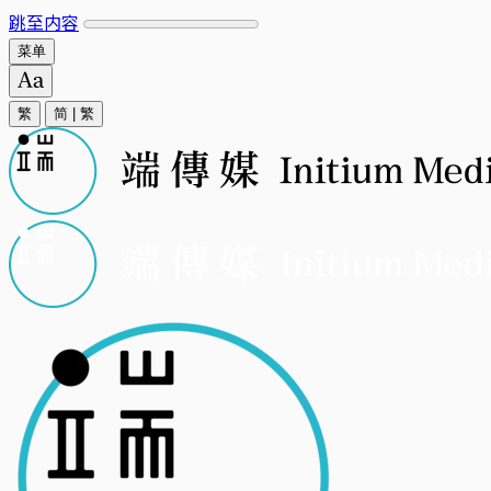
跳至内容
菜单
繁
简
|
繁