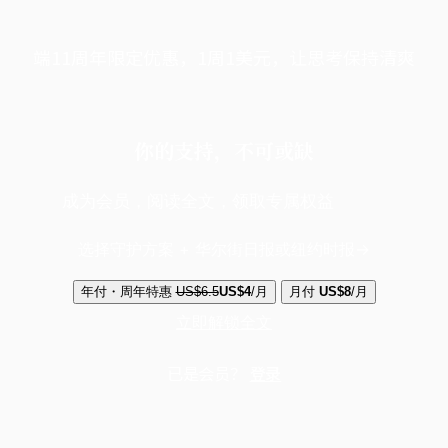
端11周年限定优惠，1周1美元，让思考保持清爽
你的支持，不可或缺
成为会员，阅读全文，领取专属权益
选择守护方案 + 华尔街日报或纽约时报
年付・周年特惠
US$6.5
US$4
/月
月付
US$8
/月
立即解锁全文
已是会员？
登录