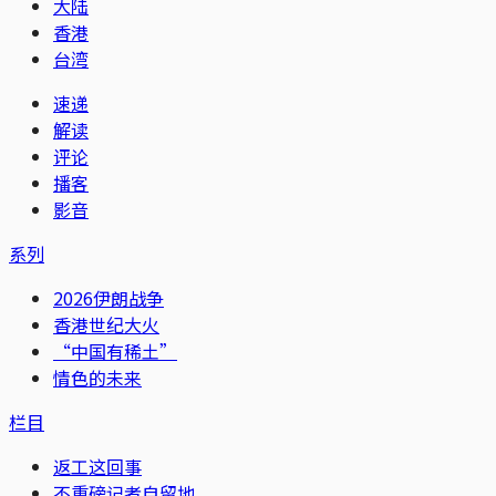
大陆
香港
台湾
速递
解读
评论
播客
影音
系列
2026伊朗战争
香港世纪大火
“中国有稀土”
情色的未来
栏目
返工这回事
不重磅记者自留地