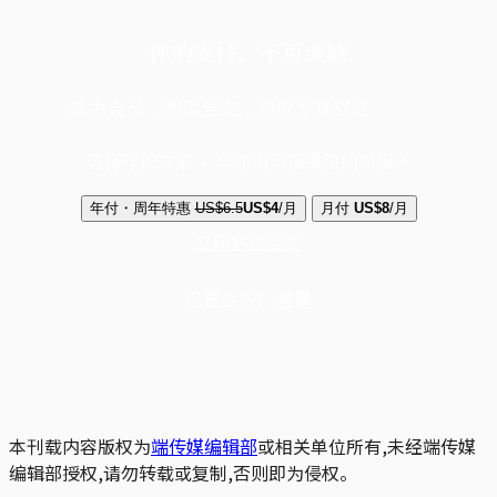
你的支持，不可或缺
成为会员，阅读全文，领取专属权益
选择守护方案 + 华尔街日报或纽约时报
年付・周年特惠
US$6.5
US$4
/月
月付
US$8
/月
立即解锁全文
已是会员？
登录
本刊载内容版权为
端传媒编辑部
或相关单位所有,未经端传媒
编辑部授权,请勿转载或复制,否则即为侵权。