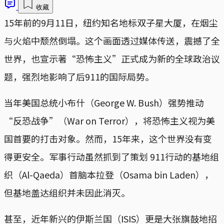
收藏
15年前的9月11日，纽约知名地标双子星大厦，在烟尘
与火焰中颓然倒塌。这个画面透过媒体传送，震撼了全
世界，也宣示著“恐怖主义”正式成为新的全球政治议
题，强烈地影响了后911的国际局势。
当年美国总统小布什（George W. Bush）强势推动
“反恐战争”（War on Terror），将恐怖主义视为美
国首要的打击对象。然而，15年来，这个世界没有变
得更安全。军事行动虽然抓到了策划 911行动的基地组
织（Al-Qaeda）首脑本拉登（Osama bin Laden），
但基地盖达组织并未因此消灭。
甚至，近年新兴的伊斯兰国（ISIS）更是大张旗鼓地招