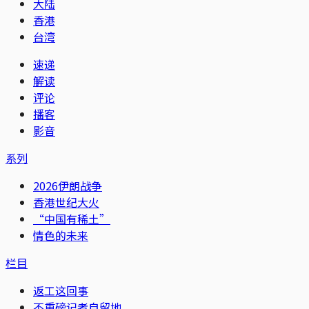
大陆
香港
台湾
速递
解读
评论
播客
影音
系列
2026伊朗战争
香港世纪大火
“中国有稀土”
情色的未来
栏目
返工这回事
不重磅记者自留地