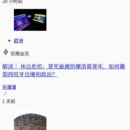
20 小时前
欧洲
仅限会员
解读｜
休达危机：冒死偷渡的摩洛哥青年，如何撕
裂西班牙边境和政治？
孙漫漫
1 天前