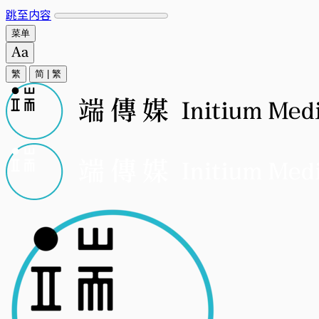
跳至内容
菜单
繁
简
|
繁