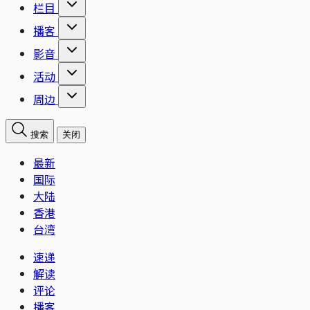
栏目
播客
影音
活动
周边
搜索
关闭
最新
国际
大陆
香港
台湾
速递
解读
评论
播客