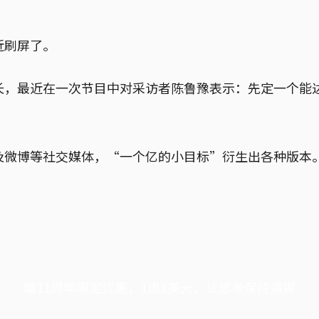
近刷屏了。
长，最近在一次节目中对采访者陈鲁豫表示：先定一个能达
及微博等社交媒体，“一个亿的小目标”衍生出各种版本
端11周年限定优惠，1周1美元，让思考保持清爽