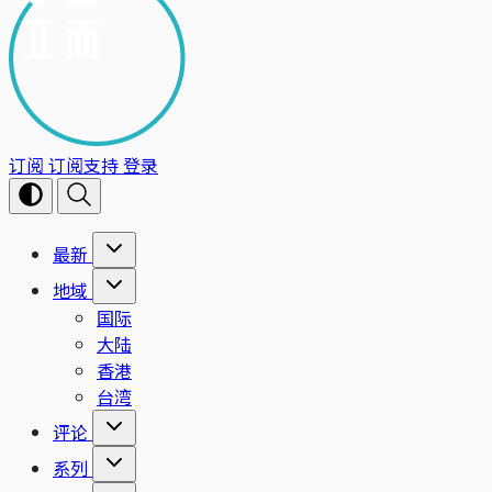
订阅
订阅支持
登录
最新
地域
国际
大陆
香港
台湾
评论
系列