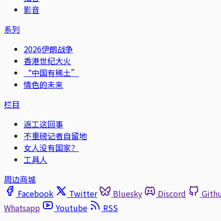
影音
系列
2026伊朗战争
香港世纪大火
“中国有稀土”
情色的未来
栏目
返工这回事
不重磅记者自留地
女人没有国家？
工具人
周边商城
Facebook
Twitter
Bluesky
Discord
Gith
Whatsapp
Youtube
RSS