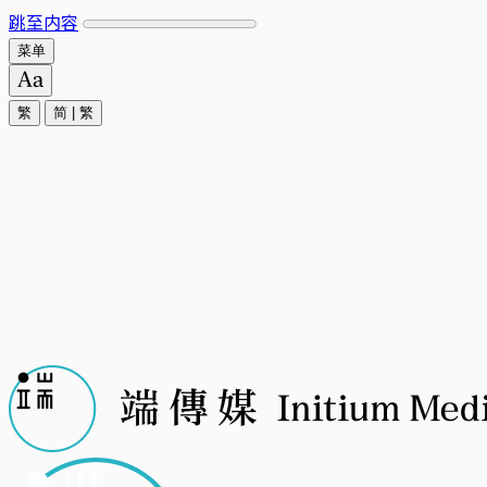
跳至内容
菜单
繁
简
|
繁