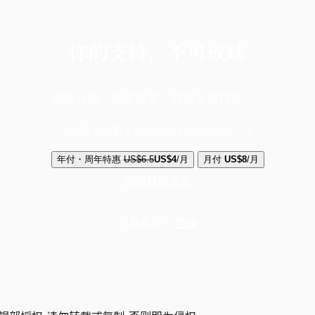
你的支持，不可或缺
成为会员，阅读全文，领取专属权益
选择守护方案 + 华尔街日报或纽约时报
年付・周年特惠
US$6.5
US$4
/月
月付
US$8
/月
立即解锁全文
已是会员？
登录