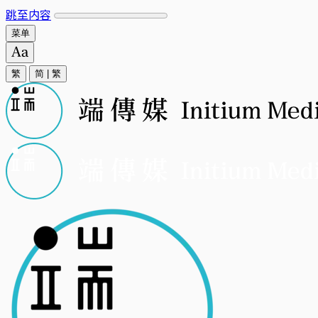
跳至内容
菜单
繁
简
|
繁