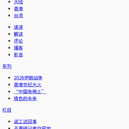
大陆
香港
台湾
速递
解读
评论
播客
影音
系列
2026伊朗战争
香港世纪大火
“中国有稀土”
情色的未来
栏目
返工这回事
不重磅记者自留地