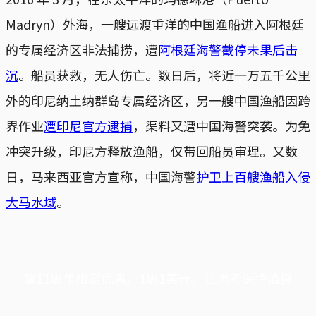
Madryn）外海，一艘远渡重洋的中国渔船进入阿根廷
的专属经济区非法捕捞，遭
阿根廷海警截停未果后击
沉
。船员获救，无人伤亡。数日后，将近一万五千公里
外的印尼纳土纳群岛专属经济区，另一艘中国渔船因跨
界作业
遭印尼官方逮捕
，渠料又遭中国海警突袭。为免
冲突升级，印尼方释放渔船，仅带回船员审理。又数
日，马来西亚官方宣称，中国海警
护卫上百艘渔船入侵
大马水域
。
端11周年限定优惠，1周1美元，让思考保持清爽