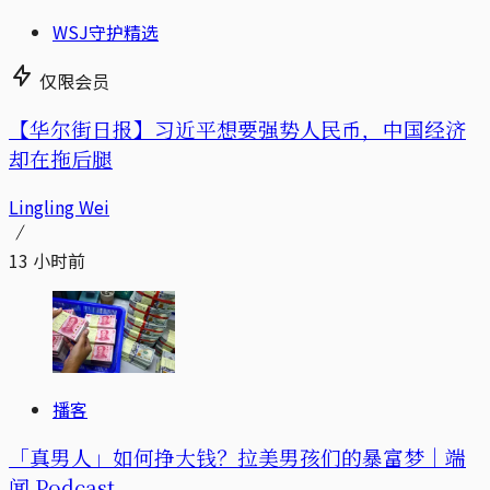
WSJ守护精选
仅限会员
【华尔街日报】习近平想要强势人民币，中国经济
却在拖后腿
Lingling Wei
13 小时前
播客
「真男人」如何挣大钱？拉美男孩们的暴富梦｜端
闻 Podcast