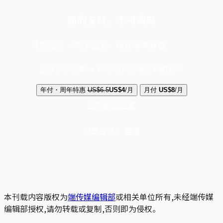
你的支持，不可或缺
成为会员，阅读全文，领取专属权益
选择守护方案 + 华尔街日报或纽约时报
年付・周年特惠
US$6.5
US$4
/月
月付
US$8
/月
立即解锁全文
已是会员？
登录
本刊载内容版权为
端传媒编辑部
或相关单位所有,未经端传媒
编辑部授权,请勿转载或复制,否则即为侵权。