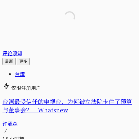
评论须知
最新
更多
台湾
仅限注册用户
台湾最受信任的电视台，为何被立法院卡住了预算
与董事会？｜Whatsnew
许涌森
15 小时前