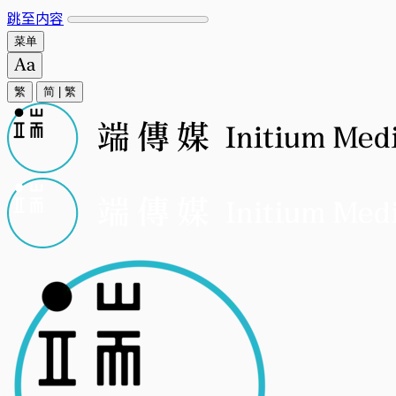
跳至内容
菜单
繁
简
|
繁