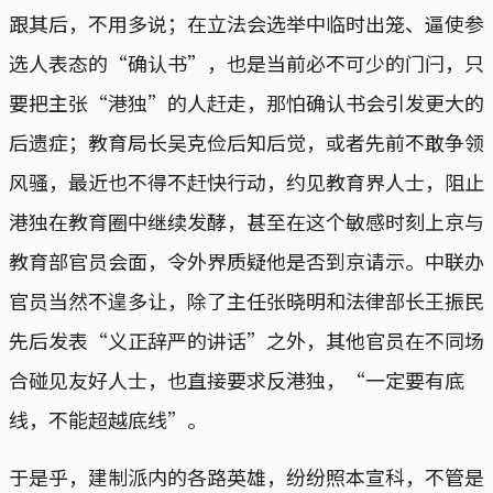
跟其后，不用多说；在立法会选举中临时出笼、逼使参
选人表态的“确认书”，也是当前必不可少的门闩，只
要把主张“港独”的人赶走，那怕确认书会引发更大的
后遗症；教育局长吴克俭后知后觉，或者先前不敢争领
风骚，最近也不得不赶快行动，约见教育界人士，阻止
港独在教育圈中继续发酵，甚至在这个敏感时刻上京与
教育部官员会面，令外界质疑他是否到京请示。中联办
官员当然不遑多让，除了主任张晓明和法律部长王振民
先后发表“义正辞严的讲话”之外，其他官员在不同场
合碰见友好人士，也直接要求反港独，“一定要有底
线，不能超越底线”。
于是乎，建制派内的各路英雄，纷纷照本宣科，不管是