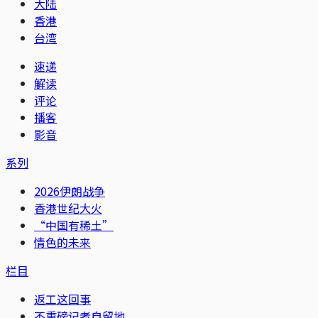
大陆
香港
台湾
速递
解读
评论
播客
影音
系列
2026伊朗战争
香港世纪大火
“中国有稀土”
情色的未来
栏目
返工这回事
不重磅记者自留地