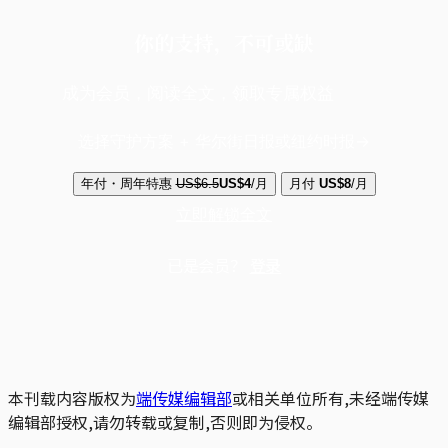
你的支持，不可或缺
成为会员，阅读全文，领取专属权益
选择守护方案 + 华尔街日报或纽约时报
年付・周年特惠
US$6.5
US$4
/月
月付
US$8
/月
立即解锁全文
已是会员？
登录
本刊载内容版权为
端传媒编辑部
或相关单位所有,未经端传媒
编辑部授权,请勿转载或复制,否则即为侵权。