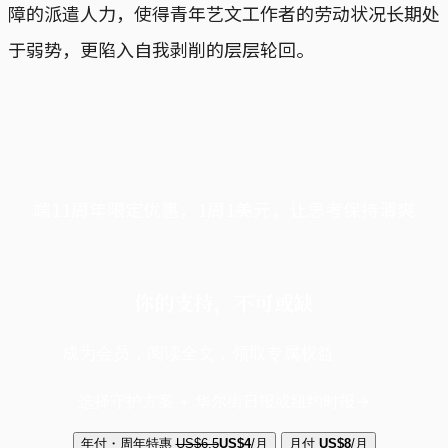
障的派遣人力，使得青年艺文工作者的劳动状况长期处
于弱势，更陷入自我剥削的层层轮回。
端11周年限定优惠，1周1美元，让思考保持清爽
你的支持，不可或缺
成为会员，阅读全文，领取专属权益
选择守护方案 + 华尔街日报或纽约时报
年付・周年特惠
US$6.5
US$4
/月
月付
US$8
/月