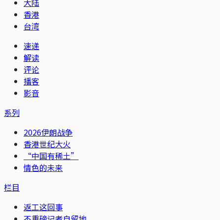
大陆
香港
台湾
速递
解读
评论
播客
影音
系列
2026伊朗战争
香港世纪大火
“中国有稀土”
情色的未来
栏目
返工这回事
不重磅记者自留地