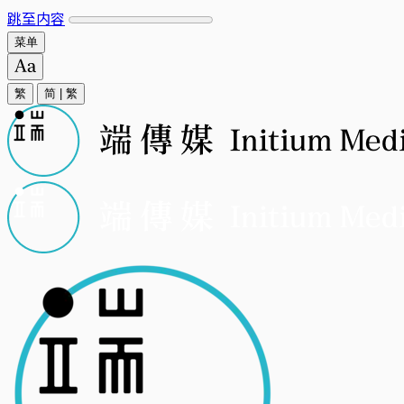
跳至内容
菜单
繁
简
|
繁