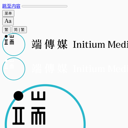
跳至内容
菜单
繁
简
|
繁