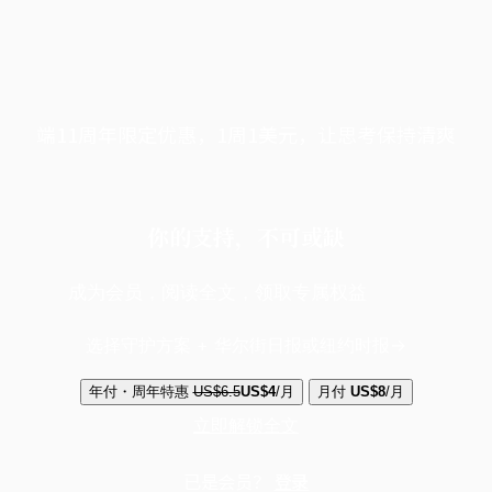
端11周年限定优惠，1周1美元，让思考保持清爽
你的支持，不可或缺
成为会员，阅读全文，领取专属权益
选择守护方案 + 华尔街日报或纽约时报
年付・周年特惠
US$6.5
US$4
/月
月付
US$8
/月
立即解锁全文
已是会员？
登录