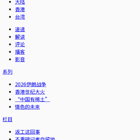
大陆
香港
台湾
速递
解读
评论
播客
影音
系列
2026伊朗战争
香港世纪大火
“中国有稀土”
情色的未来
栏目
返工这回事
不重磅记者自留地