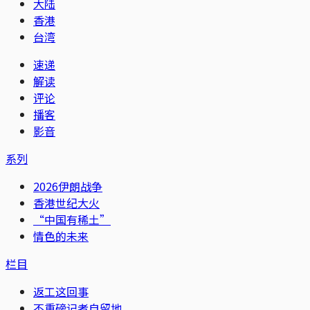
大陆
香港
台湾
速递
解读
评论
播客
影音
系列
2026伊朗战争
香港世纪大火
“中国有稀土”
情色的未来
栏目
返工这回事
不重磅记者自留地