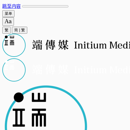
跳至内容
菜单
繁
简
|
繁