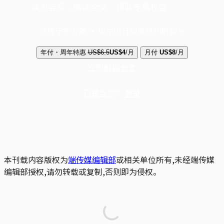
成为会员，阅读全文，领取专属权益
选择守护方案 + 华尔街日报或纽约时报
年付・周年特惠
US$6.5
US$4
/月
月付
US$8
/月
立即解锁全文
已是会员？
登录
本刊载内容版权为
端传媒编辑部
或相关单位所有,未经端传媒
编辑部授权,请勿转载或复制,否则即为侵权。