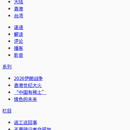
大陆
香港
台湾
速递
解读
评论
播客
影音
系列
2026伊朗战争
香港世纪大火
“中国有稀土”
情色的未来
栏目
返工这回事
不重磅记者自留地