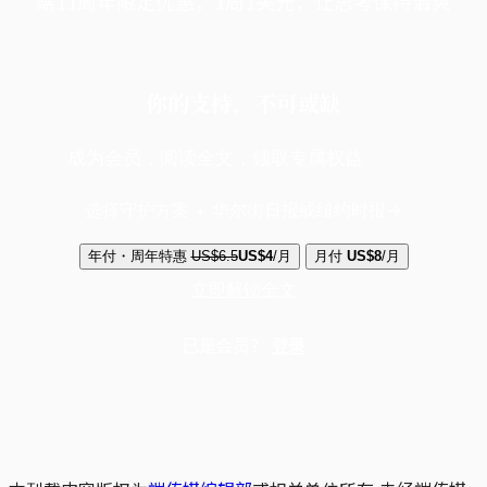
端11周年限定优惠，1周1美元，让思考保持清爽
你的支持，不可或缺
成为会员，阅读全文，领取专属权益
选择守护方案 + 华尔街日报或纽约时报
年付・周年特惠
US$6.5
US$4
/月
月付
US$8
/月
立即解锁全文
已是会员？
登录