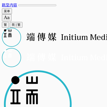
跳至内容
菜单
繁
简
|
繁