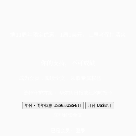
端11周年限定优惠，1周1美元，让思考保持清爽
你的支持，不可或缺
成为会员，阅读全文，领取专属权益
选择守护方案 + 华尔街日报或纽约时报
年付・周年特惠
US$6.5
US$4
/月
月付
US$8
/月
立即解锁全文
已是会员？
登录