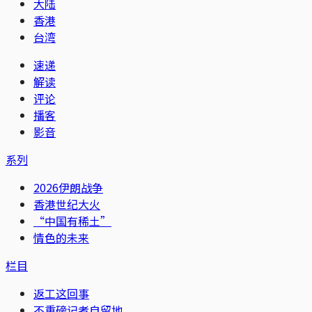
大陆
香港
台湾
速递
解读
评论
播客
影音
系列
2026伊朗战争
香港世纪大火
“中国有稀土”
情色的未来
栏目
返工这回事
不重磅记者自留地