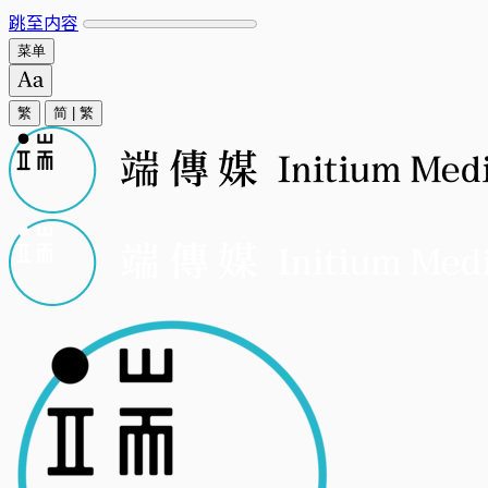
跳至内容
菜单
繁
简
|
繁