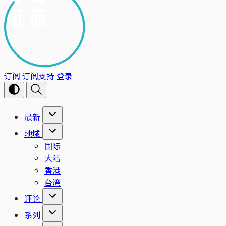
订阅
订阅支持
登录
最新
地域
国际
大陆
香港
台湾
评论
系列