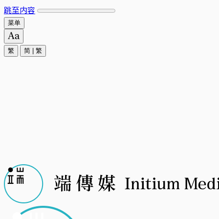
跳至内容
菜单
繁
简
|
繁