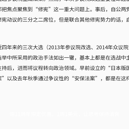
都把焦点聚焦到“修宪”这一重大问题上。事后，自公两
修宪动议的三分之二席位，但是联合其他修宪势力的话，
四年来的三次大选（2013年参议院改选、2014年众议
选举中所采用的政治手法如出一辙，基本上都是在选战中
支持后，进而将议程转向政治领域。早前设立的“日本版国
案”以及去年秋季通过争议性的“安保法案”，都是在这
端11周年限定优惠，1周1美元，让思考保持清爽