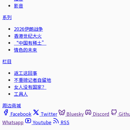
影音
系列
2026伊朗战争
香港世纪大火
“中国有稀土”
情色的未来
栏目
返工这回事
不重磅记者自留地
女人没有国家？
工具人
周边商城
Facebook
Twitter
Bluesky
Discord
Gith
Whatsapp
Youtube
RSS