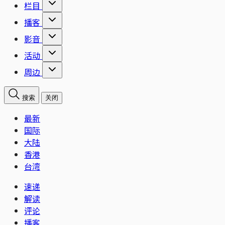
栏目
播客
影音
活动
周边
搜索
关闭
最新
国际
大陆
香港
台湾
速递
解读
评论
播客