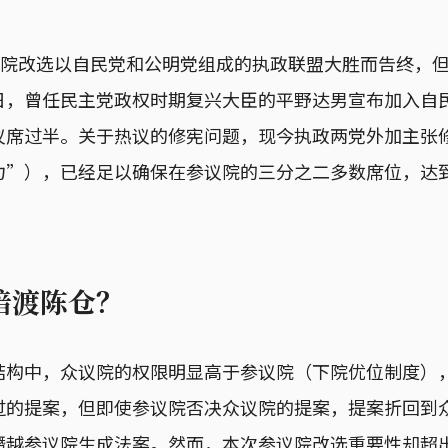
参议院改选以自民党和公明党组成的执政联盟大胜而告终，
日，曾任民主党政权时期复兴大臣的平野达男宣布加入自民
议席过半。关于热议的修宪问题，现今执政两党外加主张
力”），已经足以确保在参议院的三分之二多数席位，达
暗渡陈仓？
结构中，众议院的权限明显高于参议院（下院优位制度）
过的提案，但即使参议院否决众议院的提案，提案折回到
僭越参议院生成法案。然而，本次参议院改选重要性却超