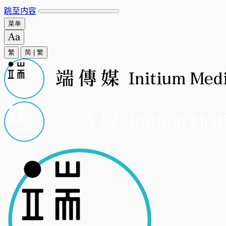
跳至内容
菜单
繁
简
|
繁