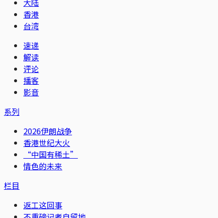
大陆
香港
台湾
速递
解读
评论
播客
影音
系列
2026伊朗战争
香港世纪大火
“中国有稀土”
情色的未来
栏目
返工这回事
不重磅记者自留地