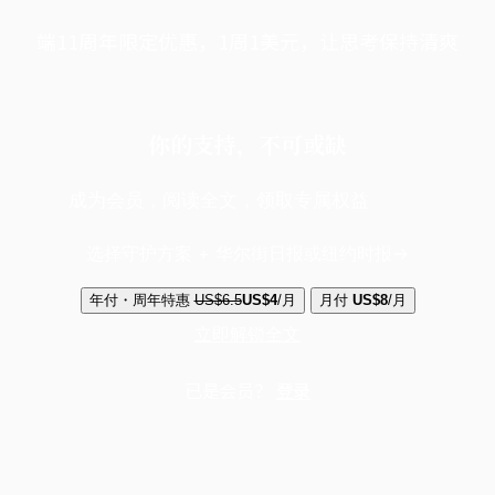
端11周年限定优惠，1周1美元，让思考保持清爽
你的支持，不可或缺
成为会员，阅读全文，领取专属权益
选择守护方案 + 华尔街日报或纽约时报
年付・周年特惠
US$6.5
US$4
/月
月付
US$8
/月
立即解锁全文
已是会员？
登录