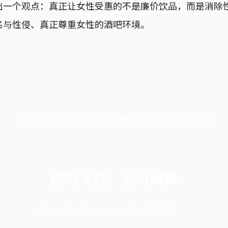
出一个观点：真正让女性受惠的不是廉价饮品，而是消除
名与性侵、真正尊重女性的酒吧环境。
端11周年限定优惠，1周1美元，让思考保持清爽
你的支持，不可或缺
成为会员，阅读全文，领取专属权益