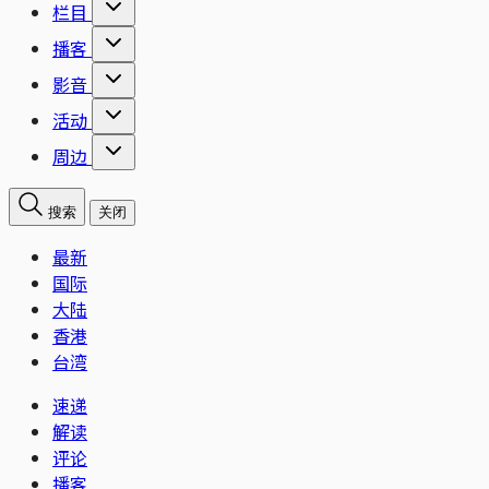
栏目
播客
影音
活动
周边
搜索
关闭
最新
国际
大陆
香港
台湾
速递
解读
评论
播客