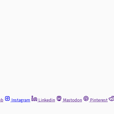
ub
Instagram
Linkedin
Mastodon
Pinterest