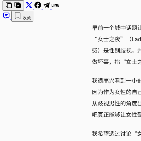
收藏
早前一个城中话题
“女士之夜”（La
费）是性别歧视，
做坏事，指“女士
我很高兴看到一小
因为作为女性的自
从歧视男性的角度
吧真正能够让女性
我希望透过讨论“