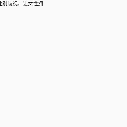
性别歧视，让女性拥