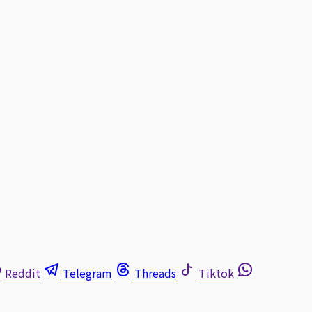
Reddit
Telegram
Threads
Tiktok