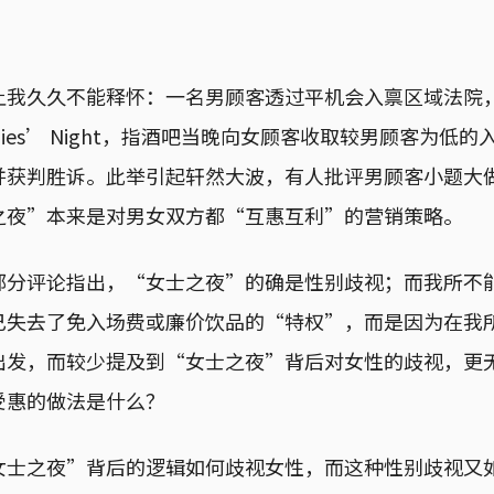
让我久久不能释怀：一名男顾客透过平机会入禀区域法院
dies’ Night，指酒吧当晚向女顾客收取较男顾客为低
并获判胜诉。此举引起轩然大波，有人批评男顾客小题大
之夜”本来是对男女双方都“互惠互利”的营销策略。
部分评论指出，“女士之夜”的确是性别歧视；而我所不
己失去了免入场费或廉价饮品的“特权”，而是因为在我
出发，而较少提及到“女士之夜”背后对女性的歧视，更
受惠的做法是什么？
女士之夜”背后的逻辑如何歧视女性，而这种性别歧视又