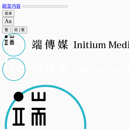
跳至内容
菜单
繁
简
|
繁