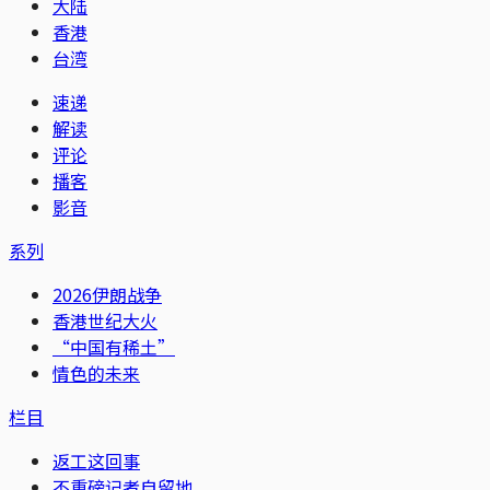
大陆
香港
台湾
速递
解读
评论
播客
影音
系列
2026伊朗战争
香港世纪大火
“中国有稀土”
情色的未来
栏目
返工这回事
不重磅记者自留地