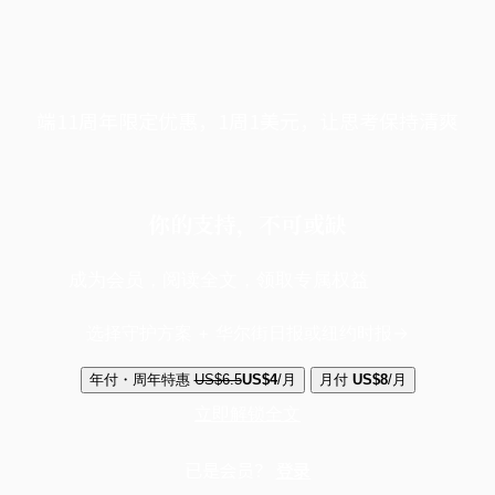
端11周年限定优惠，1周1美元，让思考保持清爽
你的支持，不可或缺
成为会员，阅读全文，领取专属权益
选择守护方案 + 华尔街日报或纽约时报
年付・周年特惠
US$6.5
US$4
/月
月付
US$8
/月
立即解锁全文
已是会员？
登录