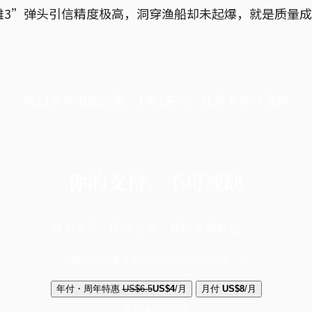
雄3”弹头引信精度极高，洞穿渔船却未起爆，就是质量
端11周年限定优惠，1周1美元，让思考保持清爽
你的支持，不可或缺
成为会员，阅读全文，领取专属权益
选择守护方案 + 华尔街日报或纽约时报
年付・周年特惠
US$6.5
US$4
/月
月付
US$8
/月
立即解锁全文