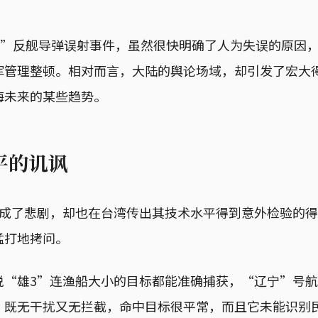
风3”反舰导弹误射事件，虽然很快明确了人为失误的原因
军管理整顿。相对而言，大陆的舆论场域，却引发了宏大
海未来的某些趋势。
平的讥讽
造成了悲剧，却也在台湾传出其技术水平得到意外检验的
猛打地拷问。
说“雄3”连渔船大小的目标都能准确捕获，“辽宁”号
：既无干扰又无拦截，命中目标很平常，而且它未能识别