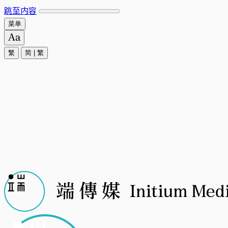
跳至内容
菜单
繁
简
|
繁