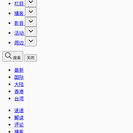
栏目
播客
影音
活动
周边
搜索
关闭
最新
国际
大陆
香港
台湾
速递
解读
评论
播客