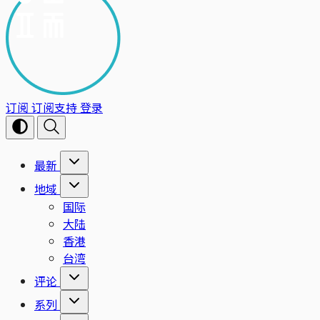
订阅
订阅支持
登录
最新
地域
国际
大陆
香港
台湾
评论
系列