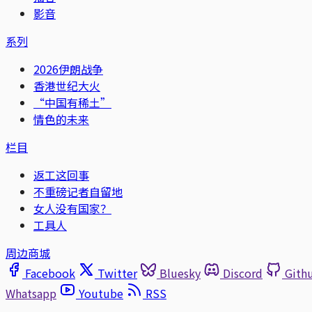
影音
系列
2026伊朗战争
香港世纪大火
“中国有稀土”
情色的未来
栏目
返工这回事
不重磅记者自留地
女人没有国家？
工具人
周边商城
Facebook
Twitter
Bluesky
Discord
Gith
Whatsapp
Youtube
RSS