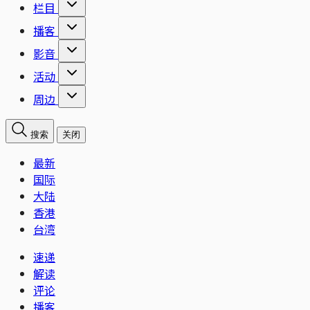
栏目
播客
影音
活动
周边
搜索
关闭
最新
国际
大陆
香港
台湾
速递
解读
评论
播客