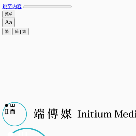
跳至内容
菜单
繁
简
|
繁