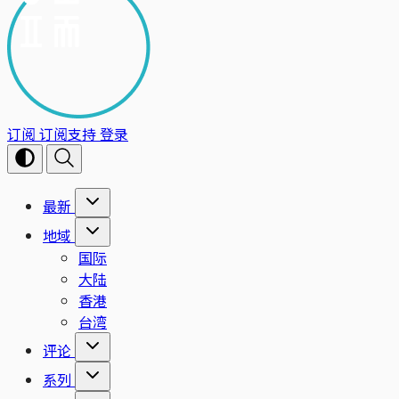
订阅
订阅支持
登录
最新
地域
国际
大陆
香港
台湾
评论
系列