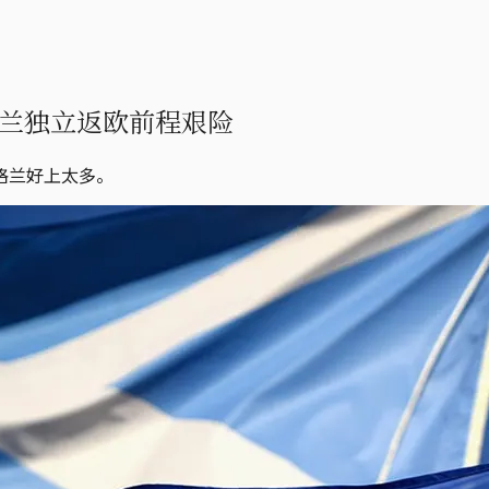
兰独立返欧前程艰险
格兰好上太多。