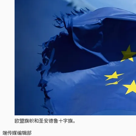
欧盟旗帜和圣安德鲁十字旗。
端传媒编辑部