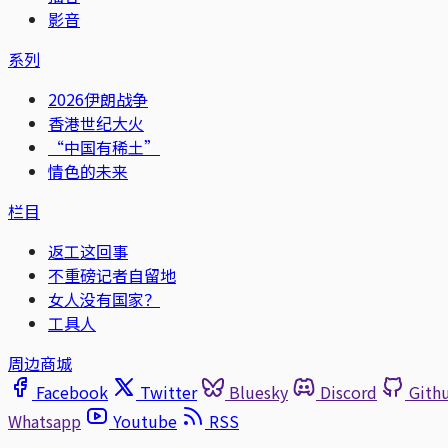
影音
系列
2026伊朗战争
香港世纪大火
“中国有稀土”
情色的未来
栏目
返工这回事
不重磅记者自留地
女人没有国家？
工具人
周边商城
Facebook
Twitter
Bluesky
Discord
Gith
Whatsapp
Youtube
RSS