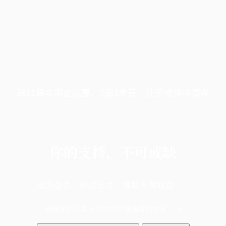
端11周年限定优惠，1周1美元，让思考保持清爽
你的支持，不可或缺
成为会员，阅读全文，领取专属权益
选择守护方案 + 华尔街日报或纽约时报