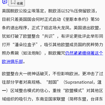
收藏
英国脱欧公投尘埃落定，脱欧派以52％压倒留欧派，
目前只差英国国会何时正式启动《里斯本条约》第50
条的退出程序，正式了结这场大龙凤。英国退出欧盟，
犹如打破了欧盟整合“共识”，有评论更批评此举形同
打开“潘朵拉盒子”，吸引其他欧盟成员国的民粹势力
照办煮碗（如法炮制），脱欧魔咒
仍然紧紧缠绕著这个
欧洲俱乐部
。
欧盟整合大一统神话破灭，不但影响欧洲，更冲击了过
往部分学者对高规格、“超国”（Supranational，
注
一
）区域整合模式的信心，重挫“欧盟模式”对其他区
域组织的吸引力，东南亚国家联盟（简称东盟，台译东