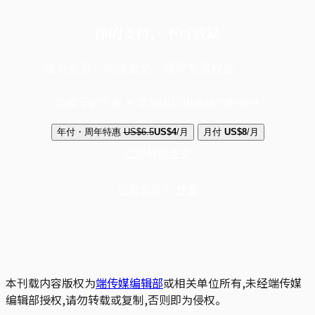
你的支持，不可或缺
成为会员，阅读全文，领取专属权益
选择守护方案 + 华尔街日报或纽约时报
年付・周年特惠
US$6.5
US$4
/月
月付
US$8
/月
立即解锁全文
已是会员？
登录
本刊载内容版权为
端传媒编辑部
或相关单位所有,未经端传媒
编辑部授权,请勿转载或复制,否则即为侵权。