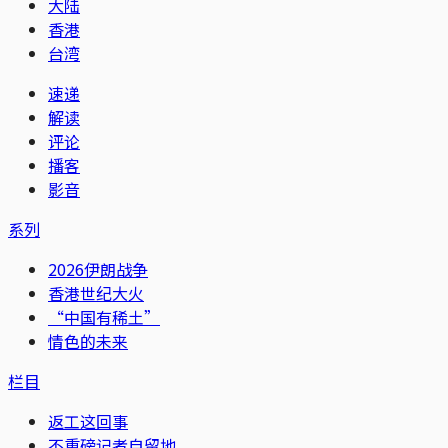
大陆
香港
台湾
速递
解读
评论
播客
影音
系列
2026伊朗战争
香港世纪大火
“中国有稀土”
情色的未来
栏目
返工这回事
不重磅记者自留地