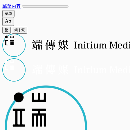
跳至内容
菜单
繁
简
|
繁