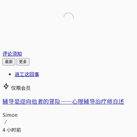
评论须知
最新
更多
返工这回事
仅限会员
辅导是迎向他者的冒险——心理辅导治疗师自述
Simon
4 小时前