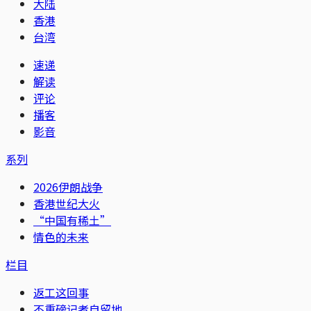
大陆
香港
台湾
速递
解读
评论
播客
影音
系列
2026伊朗战争
香港世纪大火
“中国有稀土”
情色的未来
栏目
返工这回事
不重磅记者自留地