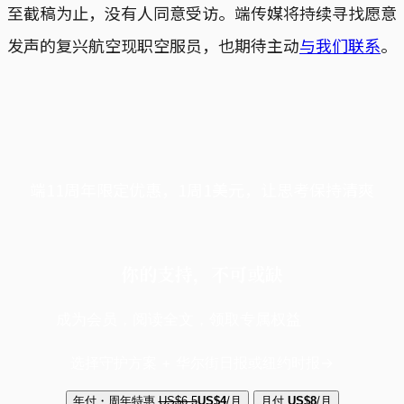
至截稿为止，没有人同意受访。端传媒将持续寻找愿意
发声的复兴航空现职空服员，也期待主动
与我们联系
。
端11周年限定优惠，1周1美元，让思考保持清爽
你的支持，不可或缺
成为会员，阅读全文，领取专属权益
选择守护方案 + 华尔街日报或纽约时报
年付・周年特惠
US$6.5
US$4
/月
月付
US$8
/月