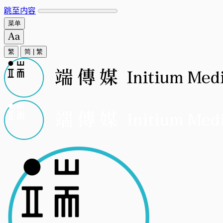
跳至内容
菜单
繁
简
|
繁