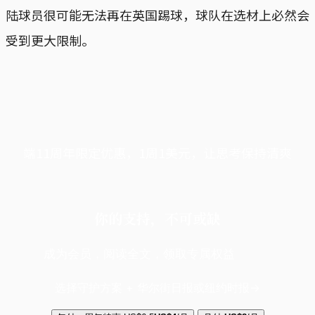
陆球员很可能无法再在英国踢球，球队在选材上必然会
受到更大限制。
端11周年限定优惠，1周1美元，让思考保持清爽
你的支持，不可或缺
成为会员，阅读全文，领取专属权益
选择守护方案 + 华尔街日报或纽约时报