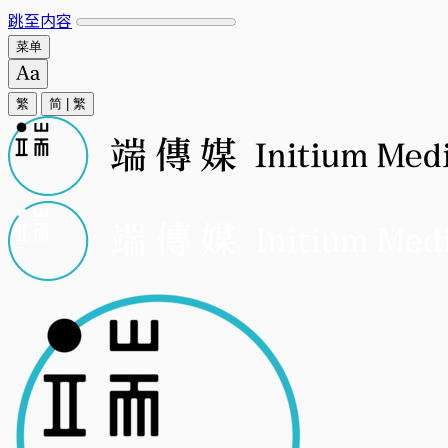
跳至内容
菜单
繁
简
|
繁