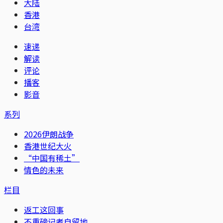
大陆
香港
台湾
速递
解读
评论
播客
影音
系列
2026伊朗战争
香港世纪大火
“中国有稀土”
情色的未来
栏目
返工这回事
不重磅记者自留地