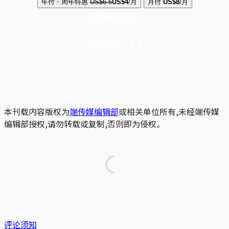
年付・周年特惠
US$6.5
US$4
/月
月付
US$8
/月
立即解锁全文
已是会员？
登录
本刊载内容版权为
端传媒编辑部
或相关单位所有,未经端传媒
编辑部授权,请勿转载或复制,否则即为侵权。
评论须知