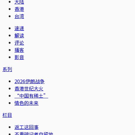
大陆
香港
台湾
速递
解读
评论
播客
影音
系列
2026伊朗战争
香港世纪大火
“中国有稀土”
情色的未来
栏目
返工这回事
不重磅记者自留地