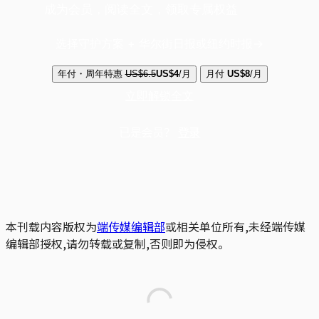
成为会员，阅读全文，领取专属权益
选择守护方案 + 华尔街日报或纽约时报
年付・周年特惠
US$6.5
US$4
/月
月付
US$8
/月
立即解锁全文
已是会员？
登录
本刊载内容版权为
端传媒编辑部
或相关单位所有,未经端传媒
编辑部授权,请勿转载或复制,否则即为侵权。