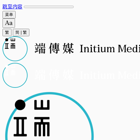
跳至内容
菜单
繁
简
|
繁