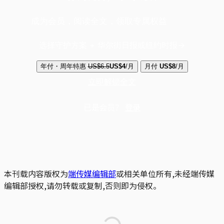
成为会员，阅读全文，领取专属权益
选择守护方案 + 华尔街日报或纽约时报
年付・周年特惠
US$6.5
US$4
/月
月付
US$8
/月
立即解锁全文
已是会员？
登录
本刊载内容版权为
端传媒编辑部
或相关单位所有,未经端传媒
编辑部授权,请勿转载或复制,否则即为侵权。