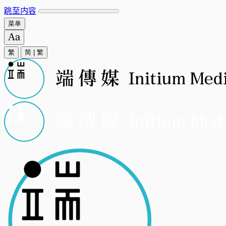
跳至内容
菜单
繁
简
|
繁