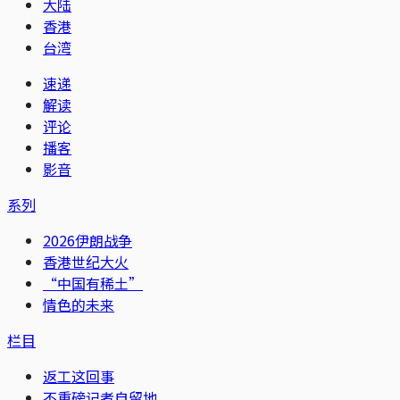
大陆
香港
台湾
速递
解读
评论
播客
影音
系列
2026伊朗战争
香港世纪大火
“中国有稀土”
情色的未来
栏目
返工这回事
不重磅记者自留地